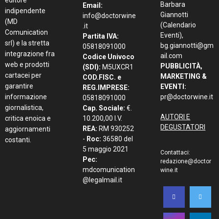
Barbara
Email:
indipendente
Giannotti
info@doctorwine
(MD
(Calendario
.it
Comunication
Eventi),
Partita IVA:
srl) e la stretta
bg.giannotti@gm
05818091000
integrazione fra
ail.com
Codice Univoco
web e prodotti
PUBBLICITÀ,
(SDI):
M5UXCR1
cartacei per
MARKETING &
COD.FISC. e
garantire
EVENTI:
REG.IMPRESE:
informazione
pr@doctorwine.it
05818091000
giornalistica,
Cap. Sociale:
€.
AUTORI E
critica enoica e
10.200,00 I.V.
DEGUSTATORI
REA:
RM 930252
aggiornamenti
-
Roc:
36580 del
costanti.
5 maggio 2021
Contattaci:
Pec:
redazione@doctor
mdcomunication
wine.it
@legalmail.it