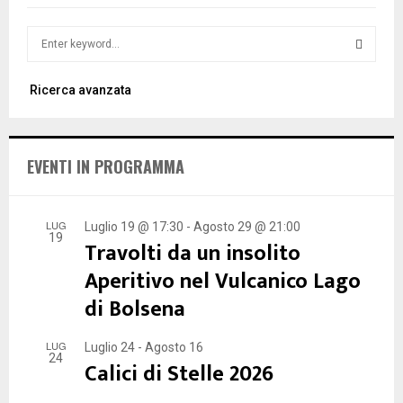
S
e
a
S
Ricerca avanzata
r
c
E
h
f
A
EVENTI IN PROGRAMMA
o
r
R
:
C
LUG
Luglio 19 @ 17:30
-
Agosto 29 @ 21:00
19
Travolti da un insolito
H
Aperitivo nel Vulcanico Lago
di Bolsena
LUG
Luglio 24
-
Agosto 16
24
Calici di Stelle 2026