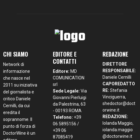
CHI SIAMO
EDITORE E
REDAZIONE
CONTATTI
DIRETTORE
Network di
RESPONSABILE:
informazione
Editore:
MD
Daniele Cernilli
COMUNICATION
che nasce nel
CAPOREDATTO
srl
2011 su iniziativa
RE:
Stefania
Sede Legale:
Via
del giornalista e
Vinciguerra,
Giovanni Pierluigi
critico Daniele
shedoctor@doct
da Palestrina, 63
Cernilli, da cui
orwine.it
- 00193 ROMA
eredita il
REDAZIONE:
Telefono:
+39
soprannome. Il
Iolanda Maggio,
06 5895156 /
punto di forza di
iolanda.maggio
+39 06
DoctorWine è un
@doctorwine.it
87085419
editore