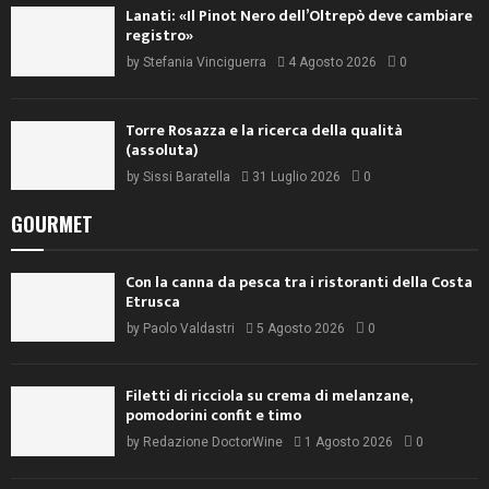
Lanati: «Il Pinot Nero dell’Oltrepò deve cambiare
registro»
by
Stefania Vinciguerra
4 Agosto 2026
0
Torre Rosazza e la ricerca della qualità
(assoluta)
by
Sissi Baratella
31 Luglio 2026
0
GOURMET
Con la canna da pesca tra i ristoranti della Costa
Etrusca
by
Paolo Valdastri
5 Agosto 2026
0
Filetti di ricciola su crema di melanzane,
pomodorini confit e timo
by
Redazione DoctorWine
1 Agosto 2026
0