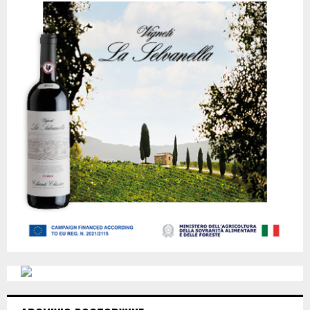
Lago di Bolsena
Luglio 24
-
Agosto 16
LUG
24
Calici di Stelle 2026
Tutto il giorno
AGO
7
Cesenatico – Tramonto DiVino 2026
Vedi Calendario