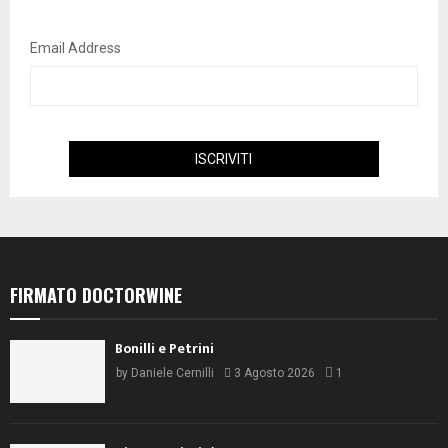
NEWSLETTER
Iscriviti alla Newsletter "DoctorWine" per ricevere
aggiornamenti ed essere sempre informato.
Ho preso visione della vostra
Informativa Privacy
e presto il consenso al trattamento
dei miei dati personali per restare aggiornato su prodotti e servizi DoctorWine.
Email Address