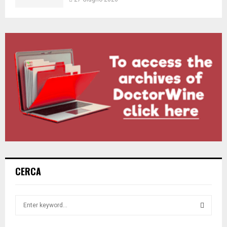
2 Luglio 2026
Nasce il Consorzio del Nizza Docg
30 Giugno 2026
Colli di Conegliano Docg, parte il piano di
rilancio
27 Giugno 2026