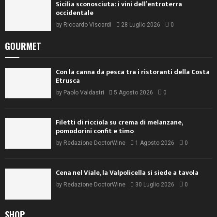
Lanati: «Il Pinot Nero dell’Oltrepò deve cambiare
registro»
by
Stefania Vinciguerra
4 Agosto 2026
0
Torre Rosazza e la ricerca della qualità
(assoluta)
by
Sissi Baratella
31 Luglio 2026
0
Sicilia sconosciuta: i vini dell’entroterra
occidentale
by
Riccardo Viscardi
28 Luglio 2026
0
GOURMET
Con la canna da pesca tra i ristoranti della Costa
Etrusca
by
Paolo Valdastri
5 Agosto 2026
0