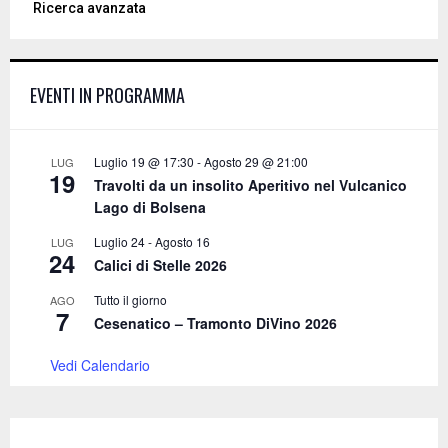
CERCA
S
e
a
S
Ricerca avanzata
r
c
E
h
f
A
EVENTI IN PROGRAMMA
o
r
R
:
C
Luglio 19 @ 17:30
-
Agosto 29 @ 21:00
LUG
19
Travolti da un insolito Aperitivo nel Vulcanico
H