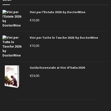
Filetti di ricciola su crema di melanzane,
pomodorini confit e timo
by
Redazione DoctorWine
1 Agosto 2026
0
Cena nel Viale, la Valpolicella si siede a tavola
by
Redazione DoctorWine
30 Luglio 2026
0
SHOP
Vini per l'Estate 2026 by DoctorWine
€
10,00
Vini per Tutte le Tasche 2026 by DoctorWine
€
10,00