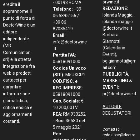
CHI SIAMO
EDITORE E
REDAZIONE
CONTATTI
DIRETTORE
Network di
RESPONSABILE:
informazione
Editore:
MD
Daniele Cernilli
COMUNICATION
che nasce nel
CAPOREDATTO
srl
2011 su iniziativa
RE:
Stefania
Sede Legale:
Via
del giornalista e
Vinciguerra,
Giovanni Pierluigi
critico Daniele
shedoctor@doct
da Palestrina, 63
Cernilli, da cui
orwine.it
- 00193 ROMA
eredita il
REDAZIONE:
Telefono:
+39
soprannome. Il
Iolanda Maggio,
06 5895156 /
punto di forza di
iolanda.maggio
+39 06
DoctorWine è un
@doctorwine.it
87085419
editore
Barbara
Email:
indipendente
Giannotti
info@doctorwine
(MD
(Calendario
.it
Comunication
Eventi),
Partita IVA:
srl) e la stretta
bg.giannotti@gm
05818091000