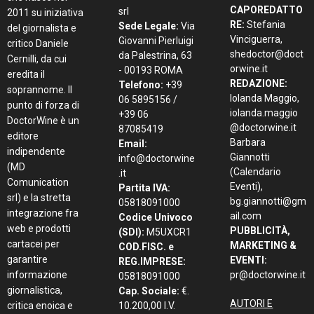
CAPOREDATTO
srl
2011 su iniziativa
RE:
Stefania
Sede Legale:
Via
del giornalista e
Vinciguerra,
Giovanni Pierluigi
critico Daniele
shedoctor@doct
da Palestrina, 63
Cernilli, da cui
orwine.it
- 00193 ROMA
eredita il
REDAZIONE:
Telefono:
+39
soprannome. Il
Iolanda Maggio,
06 5895156 /
punto di forza di
iolanda.maggio
+39 06
DoctorWine è un
@doctorwine.it
87085419
editore
Barbara
Email:
indipendente
Giannotti
info@doctorwine
(MD
(Calendario
.it
Comunication
Eventi),
Partita IVA:
srl) e la stretta
bg.giannotti@gm
05818091000
integrazione fra
ail.com
Codice Univoco
web e prodotti
PUBBLICITÀ,
(SDI):
M5UXCR1
cartacei per
MARKETING &
COD.FISC. e
garantire
EVENTI:
REG.IMPRESE:
informazione
pr@doctorwine.it
05818091000
giornalistica,
Cap. Sociale:
€.
AUTORI E
critica enoica e
10.200,00 I.V.