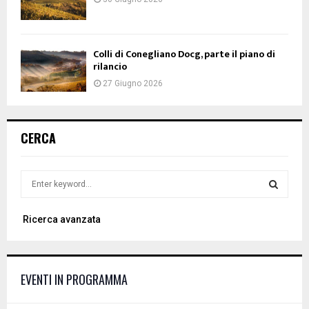
Colli di Conegliano Docg, parte il piano di
rilancio
27 Giugno 2026
CERCA
S
e
a
S
Ricerca avanzata
r
c
E
h
f
A
EVENTI IN PROGRAMMA
o
r
R
: