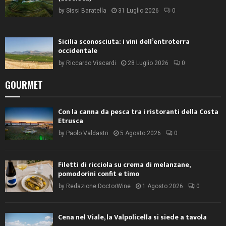
by
Sissi Baratella
31 Luglio 2026
0
Sicilia sconosciuta: i vini dell’entroterra
occidentale
by
Riccardo Viscardi
28 Luglio 2026
0
GOURMET
Con la canna da pesca tra i ristoranti della Costa
Etrusca
by
Paolo Valdastri
5 Agosto 2026
0
Filetti di ricciola su crema di melanzane,
pomodorini confit e timo
by
Redazione DoctorWine
1 Agosto 2026
0
Cena nel Viale, la Valpolicella si siede a tavola