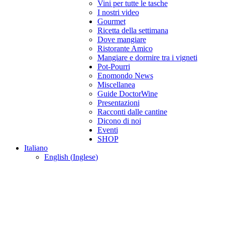
REDAZIONE:
Iolanda
Vini per tutte le tasche
Maggio,
I nostri video
iolanda.maggio@doctorwine.it
Gourmet
Ricetta della settimana
Barbara Giannotti
Dove mangiare
(Calendario Eventi),
bg.giannotti@gmail.com
Ristorante Amico
Mangiare e dormire tra i vigneti
PUBBLICITÀ,
Pot-Pourri
MARKETING &
Enomondo News
EVENTI:
Miscellanea
pr@doctorwine.it
Guide DoctorWine
Presentazioni
AUTORI E
Racconti dalle cantine
DEGUSTATORI
Dicono di noi
Contattaci:
Eventi
redazione@doctorwine.it
SHOP
Facebook
Twitter
Instagram
Linkedin
Youtube
Italiano
English
(
Inglese
)