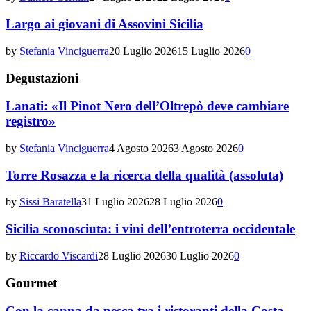
Largo ai giovani di Assovini Sicilia
by
Stefania Vinciguerra
20 Luglio 2026
15 Luglio 2026
0
Degustazioni
Lanati: «Il Pinot Nero dell’Oltrepò deve cambiare
registro»
by
Stefania Vinciguerra
4 Agosto 2026
3 Agosto 2026
0
Torre Rosazza e la ricerca della qualità (assoluta)
by
Sissi Baratella
31 Luglio 2026
28 Luglio 2026
0
Sicilia sconosciuta: i vini dell’entroterra occidentale
by
Riccardo Viscardi
28 Luglio 2026
30 Luglio 2026
0
Gourmet
Con la canna da pesca tra i ristoranti della Costa