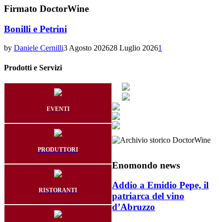
Firmato DoctorWine
Bonilli e Petrini
by
Daniele Cernilli
3 Agosto 2026
28 Luglio 2026
1
Prodotti e Servizi
EVENTI
PRODUTTORI
Enomondo news
Addio a Emidio Pepe, il
RISTORANTI
patriarca del vino
d’Abruzzo