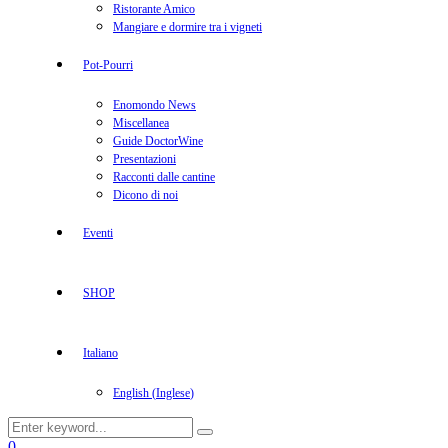
Ristorante Amico
Mangiare e dormire tra i vigneti
Pot-Pourri
Enomondo News
Miscellanea
Guide DoctorWine
Presentazioni
Racconti dalle cantine
Dicono di noi
Eventi
SHOP
Italiano
English
(
Inglese
)
Search
Search
for:
Facebook
Twitter
Instagram
Linkedin
Youtube
0