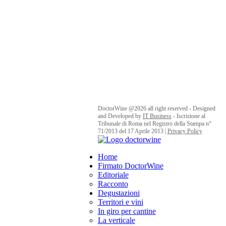
e aggiornamenti costanti.
COD.FISC. e
REG.IMPRESE:
05818091000
Cap. Sociale:
€. 10.200,00
I.V.
REA:
RM 930252 -
Roc:
36580 del 5 maggio 2021
Pec:
mdcomunication@legalmail.it
DoctorWine @2026 all right reserved - Designed
and Developed by
IT Business
- Iscrizione al
REDAZIONE
Tribunale di Roma nel Registro della Stampa n°
71/2013 del 17 Aprile 2013 |
Privacy Policy
Facebook
Twitter
Instagram
Linkedin
Youtube
Home
DIRETTORE
Firmato DoctorWine
RESPONSABILE:
Daniele
Editoriale
Cernilli
Racconto
Degustazioni
CAPOREDATTORE:
Territori e vini
Stefania Vinciguerra,
In giro per cantine
shedoctor@doctorwine.it
La verticale