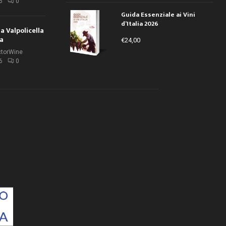
6
0
Guida Essenziale ai Vini
d’Italia 2026
la Valpolicella
la
€
24,00
ctorWine
6
0