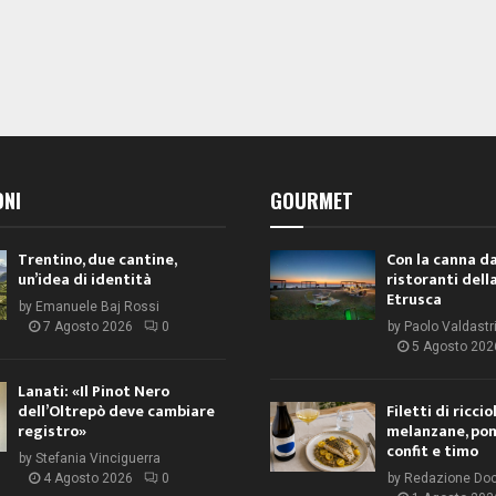
ONI
GOURMET
Trentino, due cantine,
Con la canna da
un’idea di identità
ristoranti dell
Etrusca
by
Emanuele Baj Rossi
7 Agosto 2026
0
by
Paolo Valdastr
5 Agosto 202
Lanati: «Il Pinot Nero
dell’Oltrepò deve cambiare
Filetti di ricci
registro»
melanzane, po
confit e timo
by
Stefania Vinciguerra
4 Agosto 2026
0
by
Redazione Do