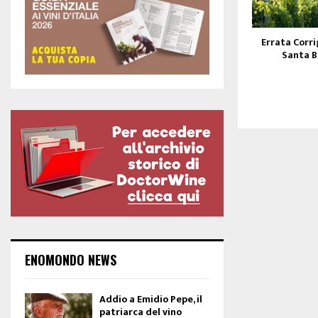
Errata Corri
Santa B
ENOMONDO NEWS
Addio a Emidio Pepe, il
patriarca del vino