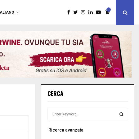
0
TALIANO
CERCA
S
e
a
S
Ricerca avanzata
r
c