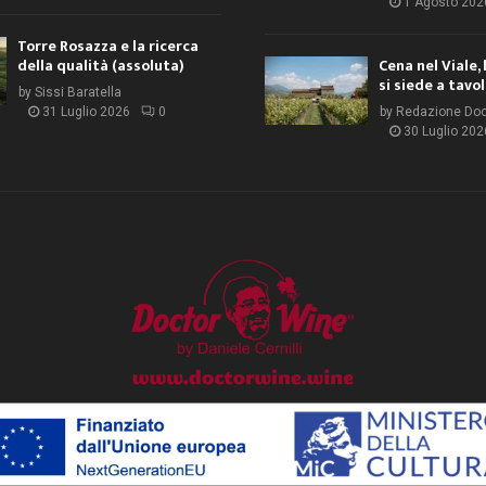
1 Agosto 202
Torre Rosazza e la ricerca
della qualità (assoluta)
Cena nel Viale, 
si siede a tavo
by
Sissi Baratella
31 Luglio 2026
0
by
Redazione Do
30 Luglio 202