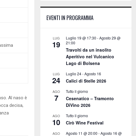
E
h
f
A
EVENTI IN PROGRAMMA
o
r
R
:
C
Luglio 19 @ 17:30
-
Agosto 29 @
LUG
19
21:00
assima
H
Travolti da un insolito
Aperitivo nel Vulcanico
Lago di Bolsena
Luglio 24
-
Agosto 16
LUG
24
Calici di Stelle 2026
Tutto il giorno
AGO
7
so. Al naso è
Cesenatico – Tramonto
DiVino 2026
bocca decisa,
tanza
Tutto il giorno
AGO
10
Cirò Wine Festival
Agosto 11 @ 20:00
-
Agosto 16 @
AGO