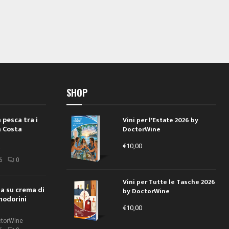
SHOP
 pesca tra i
Vini per l'Estate 2026 by
a Costa
DoctorWine
€
10,00
i
6
0
Vini per Tutte le Tasche 2026
ola su crema di
by DoctorWine
modorini
€
10,00
ctorWine