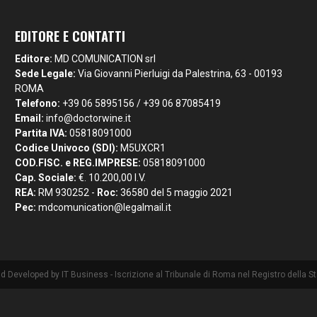
EDITORE E CONTATTI
Editore:
MD COMUNICATION srl
Sede Legale:
Via Giovanni Pierluigi da Palestrina, 63 - 00193
ROMA
Telefono:
+39 06 5895156 / +39 06 87085419
Email:
info@doctorwine.it
Partita IVA:
05818091000
Codice Univoco (SDI):
M5UXCR1
COD.FISC. e REG.IMPRESE:
05818091000
Cap. Sociale:
€. 10.200,00 I.V.
REA:
RM 930252 -
Roc:
36580 del 5 maggio 2021
Pec:
mdcomunication@legalmail.it
nd Developed by
IT Business
- Iscrizione al Tribunale di Roma nel Registro della 