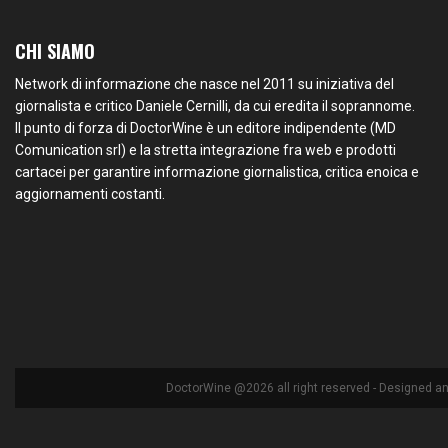
CHI SIAMO
Network di informazione che nasce nel 2011 su iniziativa del
giornalista e critico Daniele Cernilli, da cui eredita il soprannome.
Il punto di forza di DoctorWine è un editore indipendente (MD
Comunication srl) e la stretta integrazione fra web e prodotti
cartacei per garantire informazione giornalistica, critica enoica e
aggiornamenti costanti.
DoctorWine @2026 all right reserved - Designed a