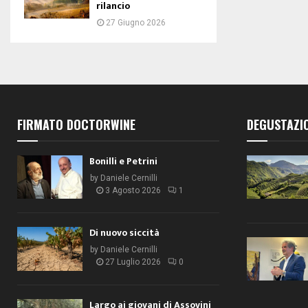
rilancio
27 Giugno 2026
FIRMATO DOCTORWINE
DEGUSTAZI
Bonilli e Petrini
by
Daniele Cernilli
3 Agosto 2026
1
Di nuovo siccità
by
Daniele Cernilli
27 Luglio 2026
0
Largo ai giovani di Assovini