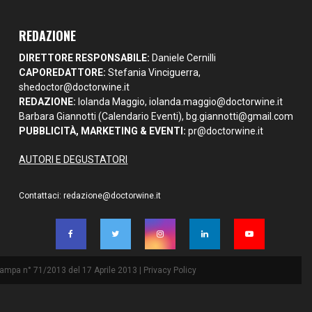
REDAZIONE
DIRETTORE RESPONSABILE:
Daniele Cernilli
CAPOREDATTORE:
Stefania Vinciguerra,
shedoctor@doctorwine.it
REDAZIONE:
Iolanda Maggio,
iolanda.maggio@doctorwine.it
Barbara Giannotti (Calendario Eventi),
bg.giannotti@gmail.com
PUBBLICITÀ, MARKETING & EVENTI:
pr@doctorwine.it
AUTORI E DEGUSTATORI
Contattaci:
redazione@doctorwine.it
Stampa n° 71/2013 del 17 Aprile 2013 |
Privacy Policy