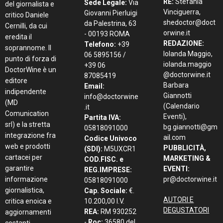
RE:
Stefania
Sede Legale:
Via
del giornalista e
Vinciguerra,
Giovanni Pierluigi
critico Daniele
shedoctor@doct
da Palestrina, 63
Cernilli, da cui
orwine.it
- 00193 ROMA
eredita il
REDAZIONE:
Telefono:
+39
soprannome. Il
Iolanda Maggio,
06 5895156 /
punto di forza di
iolanda.maggio
+39 06
DoctorWine è un
@doctorwine.it
87085419
editore
Barbara
Email:
indipendente
Giannotti
info@doctorwine
(MD
(Calendario
.it
Comunication
Eventi),
Partita IVA:
srl) e la stretta
bg.giannotti@gm
05818091000
integrazione fra
ail.com
Codice Univoco
web e prodotti
PUBBLICITÀ,
(SDI):
M5UXCR1
cartacei per
MARKETING &
COD.FISC. e
garantire
EVENTI:
REG.IMPRESE:
informazione
pr@doctorwine.it
05818091000
giornalistica,
Cap. Sociale:
€.
AUTORI E
critica enoica e
10.200,00 I.V.
DEGUSTATORI
REA:
RM 930252
aggiornamenti
-
Roc:
36580 del
costanti.