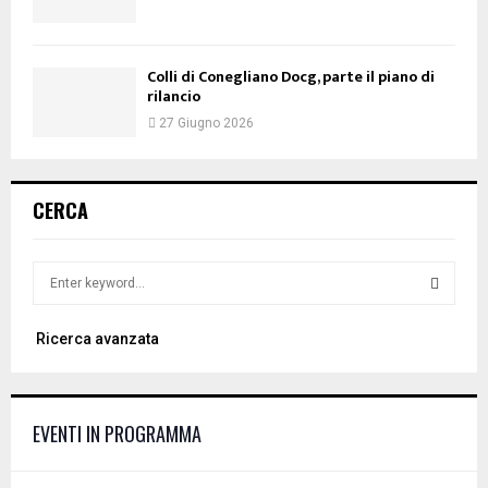
Colli di Conegliano Docg, parte il piano di
rilancio
27 Giugno 2026
CERCA
S
e
a
S
Ricerca avanzata
r
c
E
h
f
A
EVENTI IN PROGRAMMA
o
r
R
: