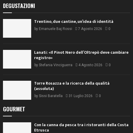
DEGUSTAZIONI
Trentino, due cantine, un’idea di identità
by
Emanuele Baj Rossi
7 Agosto 2026
0
Lanati: «Il Pinot Nero dell’Oltrepò deve cambiare
registro»
by
Stefania Vinciguerra
4 Agosto 2026
0
Torre Rosazza e la ricerca della qualità
(assoluta)
by
Sissi Baratella
31 Luglio 2026
0
GOURMET
Con la canna da pesca tra i ristoranti della Costa
Etrusca