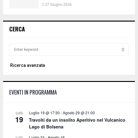
27 Giugno 2026
CERCA
S
e
a
S
Ricerca avanzata
r
c
E
h
f
A
EVENTI IN PROGRAMMA
o
r
R
:
C
Luglio 19 @ 17:30
-
Agosto 29 @ 21:00
LUG
19
Travolti da un insolito Aperitivo nel Vulcanico
H
Lago di Bolsena
Luglio 24
-
Agosto 16
LUG