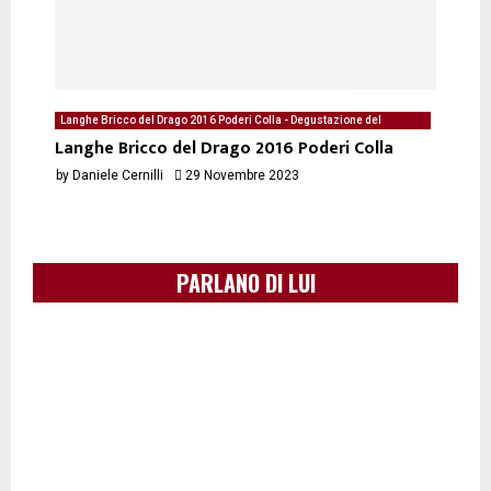
Langhe Bricco del Drago 2016 Poderi Colla - Degustazione del
10/02/2023 di Daniele Cernilli
Langhe Bricco del Drago 2016 Poderi Colla
by
Daniele Cernilli
29 Novembre 2023
PARLANO DI LUI