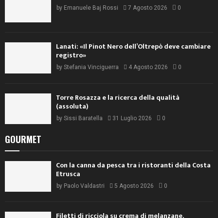
by
Emanuele Baj Rossi
7 Agosto 2026
0
Lanati: «Il Pinot Nero dell’Oltrepò deve cambiare
registro»
by
Stefania Vinciguerra
4 Agosto 2026
0
Torre Rosazza e la ricerca della qualità
(assoluta)
by
Sissi Baratella
31 Luglio 2026
0
GOURMET
Con la canna da pesca tra i ristoranti della Costa
Etrusca
by
Paolo Valdastri
5 Agosto 2026
0
Filetti di ricciola su crema di melanzane,