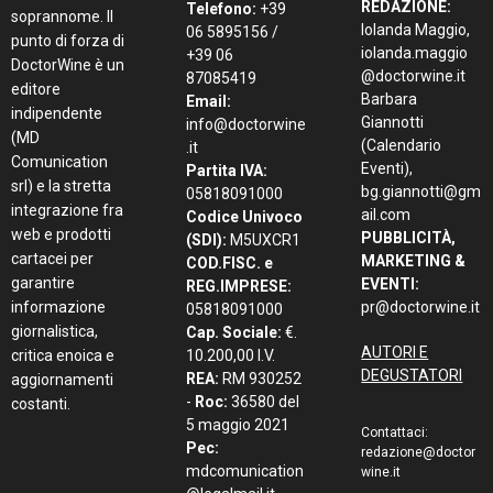
REDAZIONE:
Telefono:
+39
soprannome. Il
Iolanda Maggio,
06 5895156 /
punto di forza di
iolanda.maggio
+39 06
DoctorWine è un
@doctorwine.it
87085419
editore
Barbara
Email:
indipendente
Giannotti
info@doctorwine
(MD
(Calendario
.it
Comunication
Eventi),
Partita IVA:
srl) e la stretta
bg.giannotti@gm
05818091000
integrazione fra
ail.com
Codice Univoco
web e prodotti
PUBBLICITÀ,
(SDI):
M5UXCR1
cartacei per
MARKETING &
COD.FISC. e
garantire
EVENTI:
REG.IMPRESE:
informazione
pr@doctorwine.it
05818091000
giornalistica,
Cap. Sociale:
€.
AUTORI E
critica enoica e
10.200,00 I.V.
DEGUSTATORI
REA:
RM 930252
aggiornamenti
-
Roc:
36580 del
costanti.
5 maggio 2021
Contattaci:
Pec:
redazione@doctor
mdcomunication
wine.it