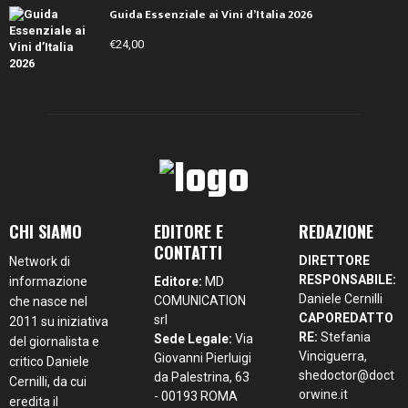
Guida Essenziale ai Vini d’Italia 2026
€
24,00
CHI SIAMO
EDITORE E
REDAZIONE
CONTATTI
DIRETTORE
Network di
RESPONSABILE:
informazione
Editore:
MD
Daniele Cernilli
COMUNICATION
che nasce nel
CAPOREDATTO
srl
2011 su iniziativa
RE:
Stefania
Sede Legale:
Via
del giornalista e
Vinciguerra,
Giovanni Pierluigi
critico Daniele
shedoctor@doct
da Palestrina, 63
Cernilli, da cui
orwine.it
- 00193 ROMA
eredita il