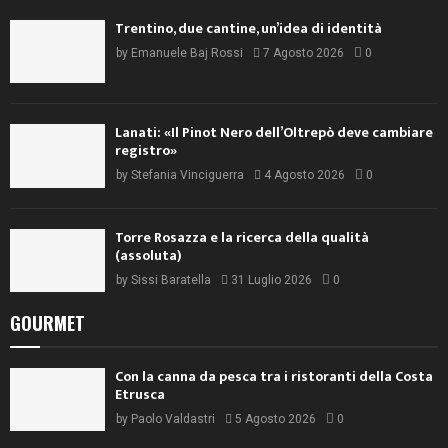
Trentino, due cantine, un’idea di identità
by
Emanuele Baj Rossi
7 Agosto 2026
0
Lanati: «Il Pinot Nero dell’Oltrepò deve cambiare
registro»
by
Stefania Vinciguerra
4 Agosto 2026
0
Torre Rosazza e la ricerca della qualità
(assoluta)
by
Sissi Baratella
31 Luglio 2026
0
GOURMET
Con la canna da pesca tra i ristoranti della Costa
Etrusca
by
Paolo Valdastri
5 Agosto 2026
0