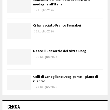
medaglie all’Italia
7 Luglio 2026
Ci ha lasciato Franco Bernabei
2 Luglio 2026
Nasce il Consorzio del Nizza Docg
30 Giugno 2026
Colli di Conegliano Docg, parte il piano di
rilancio
27 Giugno 2026
CERCA