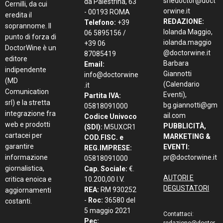
shedoctor@doct
da Palestrina, 63
Cernilli, da cui
orwine.it
- 00193 ROMA
eredita il
REDAZIONE:
Telefono:
+39
soprannome. Il
Iolanda Maggio,
06 5895156 /
punto di forza di
iolanda.maggio
+39 06
DoctorWine è un
@doctorwine.it
87085419
editore
Barbara
Email:
indipendente
Giannotti
info@doctorwine
(MD
(Calendario
.it
Comunication
Eventi),
Partita IVA:
srl) e la stretta
bg.giannotti@gm
05818091000
integrazione fra
ail.com
Codice Univoco
web e prodotti
PUBBLICITÀ,
(SDI):
M5UXCR1
cartacei per
MARKETING &
COD.FISC. e
garantire
EVENTI:
REG.IMPRESE:
informazione
pr@doctorwine.it
05818091000
giornalistica,
Cap. Sociale:
€.
AUTORI E
critica enoica e
10.200,00 I.V.
DEGUSTATORI
REA:
RM 930252
aggiornamenti
-
Roc:
36580 del
costanti.
5 maggio 2021
Contattaci:
Pec: