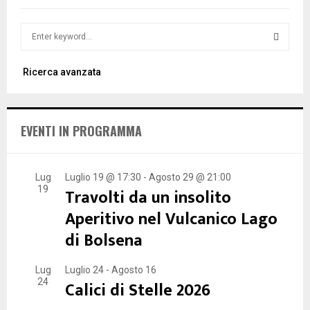
S
e
a
S
Ricerca avanzata
r
c
E
h
f
A
EVENTI IN PROGRAMMA
o
r
R
:
C
Lug
Luglio 19 @ 17:30
-
Agosto 29 @ 21:00
19
Travolti da un insolito
H
Aperitivo nel Vulcanico Lago
di Bolsena
Lug
Luglio 24
-
Agosto 16
24
Calici di Stelle 2026