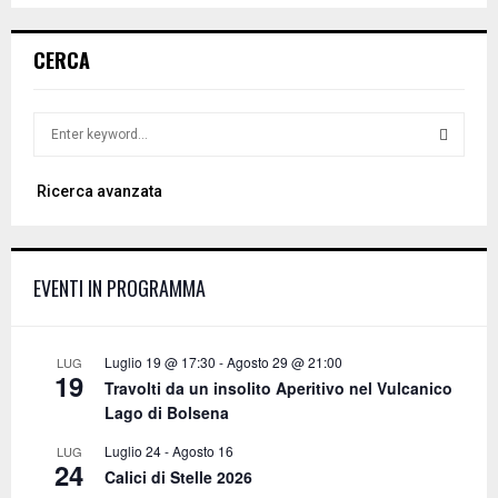
CERCA
S
e
a
S
Ricerca avanzata
r
c
E
h
f
A
EVENTI IN PROGRAMMA
o
r
R
:
C
Luglio 19 @ 17:30
-
Agosto 29 @ 21:00
LUG
19
Travolti da un insolito Aperitivo nel Vulcanico
H
Lago di Bolsena
Luglio 24
-
Agosto 16
LUG
24
Calici di Stelle 2026