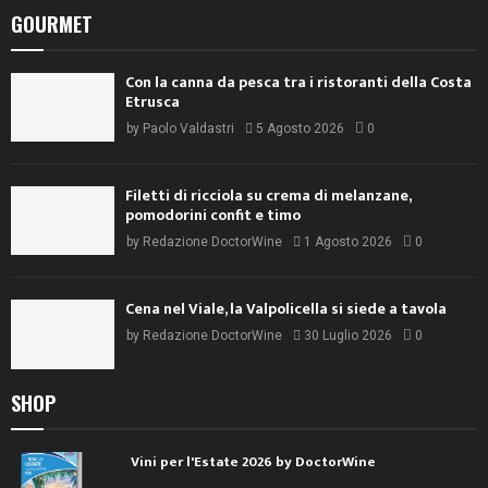
GOURMET
Con la canna da pesca tra i ristoranti della Costa
Etrusca
by
Paolo Valdastri
5 Agosto 2026
0
Filetti di ricciola su crema di melanzane,
pomodorini confit e timo
by
Redazione DoctorWine
1 Agosto 2026
0
Cena nel Viale, la Valpolicella si siede a tavola
by
Redazione DoctorWine
30 Luglio 2026
0
SHOP
Vini per l'Estate 2026 by DoctorWine