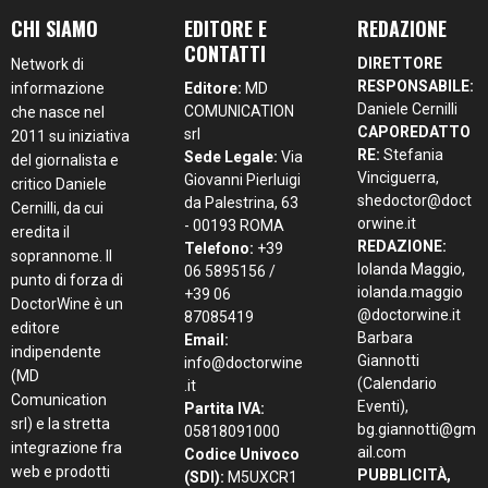
CHI SIAMO
EDITORE E
REDAZIONE
CONTATTI
DIRETTORE
Network di
RESPONSABILE:
informazione
Editore:
MD
Daniele Cernilli
COMUNICATION
che nasce nel
CAPOREDATTO
srl
2011 su iniziativa
RE:
Stefania
Sede Legale:
Via
del giornalista e
Vinciguerra,
Giovanni Pierluigi
critico Daniele
shedoctor@doct
da Palestrina, 63
Cernilli, da cui
orwine.it
- 00193 ROMA
eredita il
REDAZIONE:
Telefono:
+39
soprannome. Il
Iolanda Maggio,
06 5895156 /
punto di forza di
iolanda.maggio
+39 06
DoctorWine è un
@doctorwine.it
87085419
editore
Barbara
Email:
indipendente
Giannotti
info@doctorwine
(MD
(Calendario
.it
Comunication
Eventi),
Partita IVA:
srl) e la stretta
bg.giannotti@gm
05818091000
integrazione fra
ail.com
Codice Univoco
web e prodotti
PUBBLICITÀ,
(SDI):
M5UXCR1