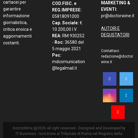
cartacei per
MARKETING &
COD.FISC. e
garantire
EVENTI:
REG.IMPRESE:
informazione
pr@doctorwine.it
05818091000
giornalistica,
Cap. Sociale:
€.
AUTORI E
critica enoica e
10.200,00 I.V.
DEGUSTATORI
REA:
RM 930252
aggiornamenti
-
Roc:
36580 del
costanti.
5 maggio 2021
Contattaci:
Pec:
redazione@doctor
mdcomunication
wine.it
@legalmail.it
DoctorWine @2026 all right reserved - Designed and Developed by
IT Business
- Iscrizione al Tribunale di Roma nel Registro della