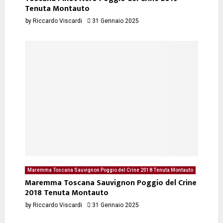
Tenuta Montauto
by
Riccardo Viscardi
31 Gennaio 2025
Maremma Toscana Sauvignon Poggio del Crine 2018 Tenuta Montauto
- degustazione del 31/01/2025 di Riccardo Viscardi
Maremma Toscana Sauvignon Poggio del Crine
2018 Tenuta Montauto
by
Riccardo Viscardi
31 Gennaio 2025