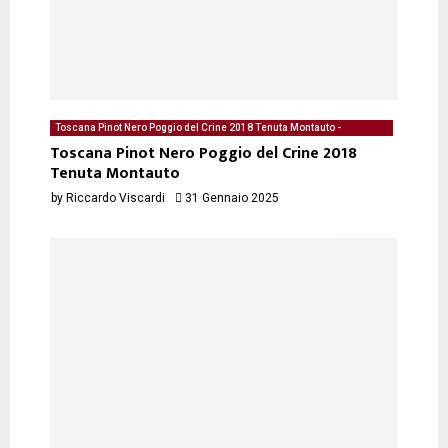
Toscana Pinot Nero Poggio del Crine 2018 Tenuta Montauto -
degustazione del 31/01/2025 di Riccardo Viscardi
Toscana Pinot Nero Poggio del Crine 2018
Tenuta Montauto
by
Riccardo Viscardi
31 Gennaio 2025