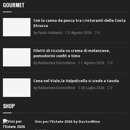
GOURMET
Con la canna da pesca tra i ristoranti della Costa
Etrusca
by
Paolo Valdastri
5 Agosto 2026
0
Filetti di ricciola su crema di melanzane,
pomodorini confit e timo
by
Redazione DoctorWine
1 Agosto 2026
0
Cena nel Viale, la Valpolicella si siede a tavola
by
Redazione DoctorWine
30 Luglio 2026
0
SHOP
Vini per l'Estate 2026 by DoctorWine