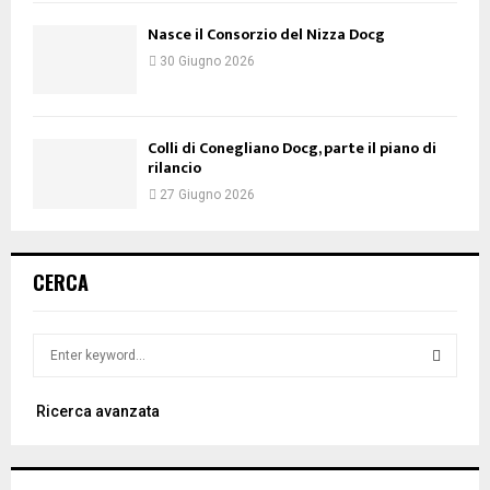
Nasce il Consorzio del Nizza Docg
30 Giugno 2026
Colli di Conegliano Docg, parte il piano di
rilancio
27 Giugno 2026
CERCA
S
e
a
S
Ricerca avanzata
r
c
E
h
f
A