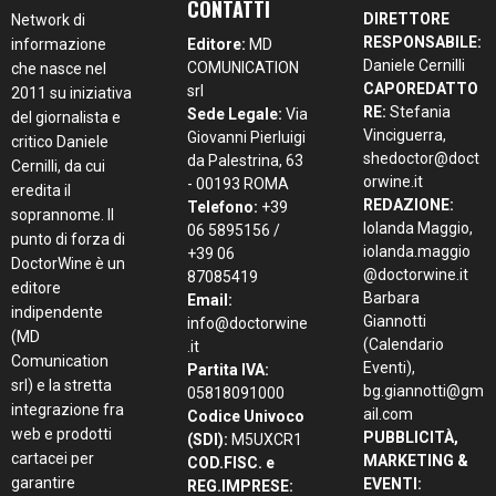
CONTATTI
DIRETTORE
Network di
RESPONSABILE:
informazione
Editore:
MD
Daniele Cernilli
COMUNICATION
che nasce nel
CAPOREDATTO
srl
2011 su iniziativa
RE:
Stefania
Sede Legale:
Via
del giornalista e
Vinciguerra,
Giovanni Pierluigi
critico Daniele
shedoctor@doct
da Palestrina, 63
Cernilli, da cui
orwine.it
- 00193 ROMA
eredita il
REDAZIONE:
Telefono:
+39
soprannome. Il
Iolanda Maggio,
06 5895156 /
punto di forza di
iolanda.maggio
+39 06
DoctorWine è un
@doctorwine.it
87085419
editore
Barbara
Email:
indipendente
Giannotti
info@doctorwine
(MD
(Calendario
.it
Comunication
Eventi),
Partita IVA:
srl) e la stretta
bg.giannotti@gm
05818091000
integrazione fra
ail.com
Codice Univoco
web e prodotti
PUBBLICITÀ,
(SDI):
M5UXCR1
cartacei per
MARKETING &
COD.FISC. e
garantire
EVENTI:
REG.IMPRESE: