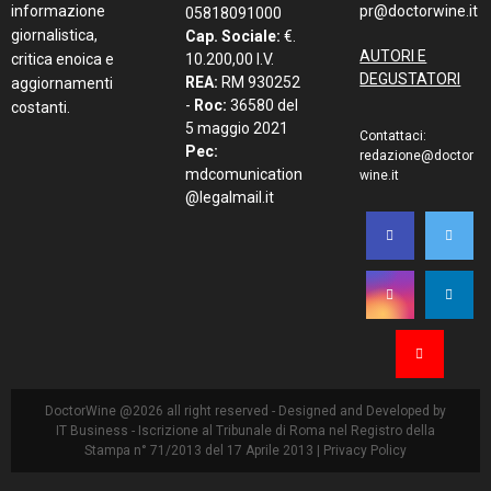
informazione
pr@doctorwine.it
05818091000
giornalistica,
Cap. Sociale:
€.
AUTORI E
critica enoica e
10.200,00 I.V.
DEGUSTATORI
REA:
RM 930252
aggiornamenti
-
Roc:
36580 del
costanti.
5 maggio 2021
Contattaci:
Pec:
redazione@doctor
mdcomunication
wine.it
@legalmail.it
DoctorWine @2026 all right reserved - Designed and Developed by
IT Business
- Iscrizione al Tribunale di Roma nel Registro della
Stampa n° 71/2013 del 17 Aprile 2013 |
Privacy Policy