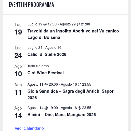
EVENTI IN PROGRAMMA
o
r
R
:
C
Luglio 19 @ 17:30
-
Agosto 29 @ 21:00
Lug
19
Travolti da un insolito Aperitivo nel Vulcanico
H
Lago di Bolsena
Luglio 24
-
Agosto 16
Lug
24
Calici di Stelle 2026
Tutto il giorno
Ago
10
Cirò Wine Festival
Agosto 11 @ 20:00
-
Agosto 16 @ 23:55
Ago
11
Gioia Sannitica – Sagra degli Antichi Sapori
2026
Agosto 14 @ 19:00
-
Agosto 16 @ 23:55
Ago
14
Rimini – Dire, Mare, Mangiare 2026
Vedi Calendario