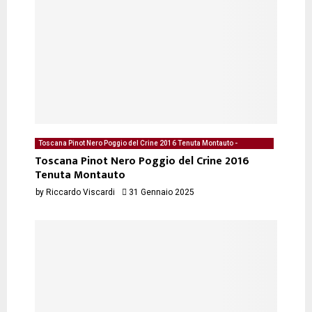
Toscana Pinot Nero Poggio del Crine 2016 Tenuta Montauto -
degustazione del 31/01/2025 di Riccardo Viscardi
Toscana Pinot Nero Poggio del Crine 2016
Tenuta Montauto
by
Riccardo Viscardi
31 Gennaio 2025