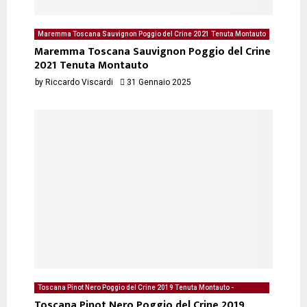
Maremma Toscana Sauvignon Poggio del Crine 2021 Tenuta Montauto
- degustazione del 31/01/2025 di Riccardo Viscardi
Maremma Toscana Sauvignon Poggio del Crine
2021 Tenuta Montauto
by
Riccardo Viscardi
31 Gennaio 2025
Toscana Pinot Nero Poggio del Crine 2019 Tenuta Montauto -
degustazione del 31/01/2025 di Riccardo Viscardi
Toscana Pinot Nero Poggio del Crine 2019