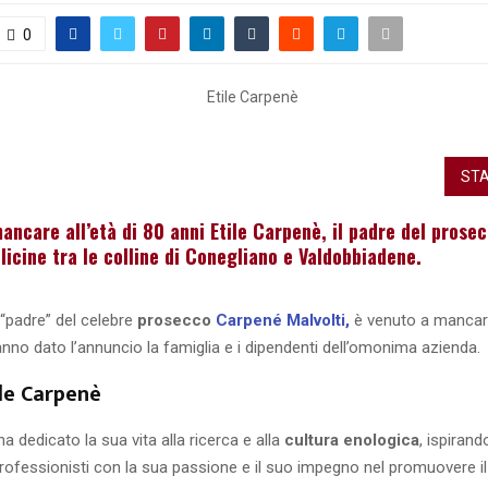
0
STA
ancare all’età di 80 anni Etile Carpenè, il padre del prose
licine tra le colline di Conegliano e Valdobbiadene.
 “padre” del celebre
prosecco
Carpené Malvolti,
è venuto a mancare
nno dato l’annuncio la famiglia e i dipendenti dell’omonima azienda.
ile Carpenè
ha dedicato la sua vita alla ricerca e alla
cultura enologica
, ispiran
professionisti con la sua passione e il suo impegno nel promuovere il r