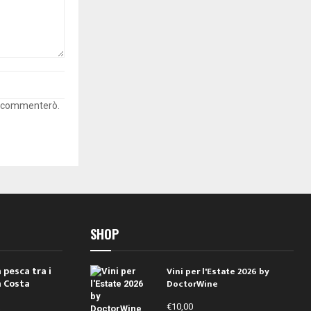
he commenterò.
SHOP
 pesca tra i
Vini per l'Estate 2026 by
a Costa
DoctorWine
€
10,00