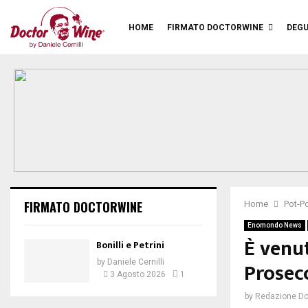
HOME
FIRMATO DOCTORWINE
DEGU
FIRMATO DOCTORWINE
Home
Pot-Po
Enomondo News
È venut
Bonilli e Petrini
Prosec
by
Daniele Cernilli
3 Agosto 2026
1
by
Redazione Do