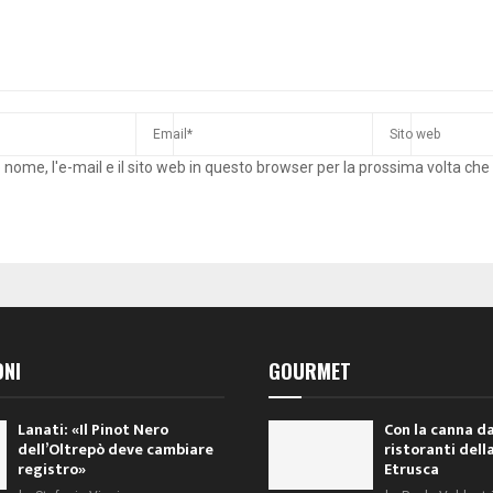
o nome, l'e-mail e il sito web in questo browser per la prossima volta c
ONI
GOURMET
Lanati: «Il Pinot Nero
Con la canna da
dell’Oltrepò deve cambiare
ristoranti dell
registro»
Etrusca