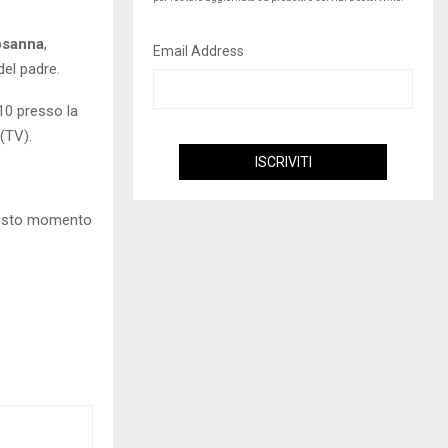
osanna
,
Email Address
del padre.
10 presso la
(TV).
questo momento