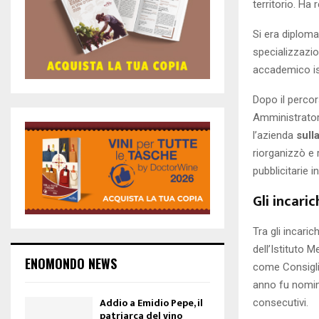
territorio. Ha
Si era diploma
specializzazio
accademico isc
Dopo il percors
Amministrator
l’azienda
sull
riorganizzò e
pubblicitarie i
Gli incaric
Tra gli incaric
dell’Istituto 
ENOMONDO NEWS
come Consigli
anno fu nomin
Addio a Emidio Pepe, il
consecutivi.
patriarca del vino