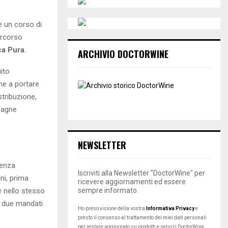
e un corso di
ercorso
ca Pura
.
ARCHIVIO DOCTORWINE
uito
ne a portare
stribuzione,
pagne
NEWSLETTER
denza
Iscriviti alla Newsletter "DoctorWine" per
ni, prima
ricevere aggiornamenti ed essere
é nello stesso
sempre informato.
r due mandati
Ho preso visione della vostra
Informativa Privacy
e
presto il consenso al trattamento dei miei dati personali
per restare aggiornato su prodotti e servizi DoctorWine.