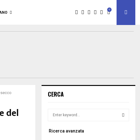
0
IANO
CERCA
rosecco
e del
S
e
a
S
Ricerca avanzata
r
c