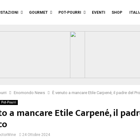
STAZIONI
GOURMET
POT-POURRI
EVENTI
SHOP
ITAL
urri
Enomondo News
È venuto a mancare Etile Carpené, il padre del P
Pot-Pourri
o a mancare Etile Carpené, il padr
co
ctorWine
24 Ottobre 2024