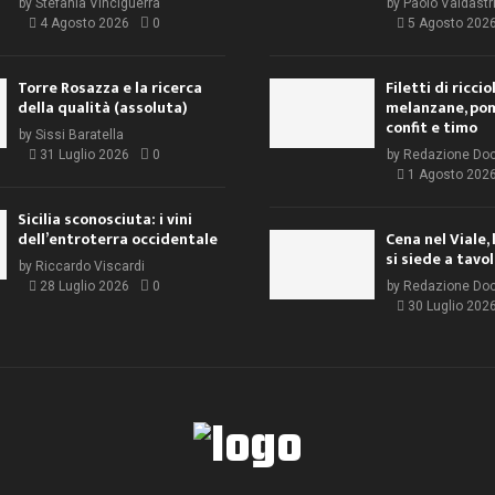
by
Stefania Vinciguerra
by
Paolo Valdastr
4 Agosto 2026
0
5 Agosto 202
Torre Rosazza e la ricerca
Filetti di ricci
della qualità (assoluta)
melanzane, po
confit e timo
by
Sissi Baratella
31 Luglio 2026
0
by
Redazione Do
1 Agosto 202
Sicilia sconosciuta: i vini
dell’entroterra occidentale
Cena nel Viale, 
si siede a tavo
by
Riccardo Viscardi
28 Luglio 2026
0
by
Redazione Do
30 Luglio 202