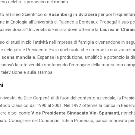
 reso celebre il prosecco nel mondo.
to al Liceo Scientifico di
Rosenberg in Svizzera
per poi frequentar
ne in Enologia all’Università̀ di Talence a Bordeaux. Proseguì il suo p
rivendosi all’Università di Ferrara dove ottenne la
Laurea in Chimi
o di studi iniziò l’attività nell’impresa di famiglia divenendone in seg
e delegato e Presidente. Fu in quel ruolo che emerse la sua vocazio
a scena mondiale
. Espanse la produzione, amplificò e potenziò la di
 rinnovò la rete vendita sostenendo l’immagine della marca con cam
n televisione e sulla stampa.
hi
hi rivestiti da Etile Carpenè al di fuori del contesto aziendale, la Presi
Metodo Classico dal 1990 al 2001. Nel 1992 ottenne la carica in Federvi
ere e poi come
Vice Presidente Sindacato Vini Spumanti
, nonch
ato Consigliere nel Consorzio Tutela Prosecco, carica rinnovata pe