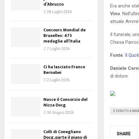
d’Abruzzo
Era anche sta
28 Luglio 2026
Vino
. Nell’ul
attuale Ammini
Concours Mondial de
Il funerale, u
Bruxelles: 475
medaglie all’Italia
Chiesa Parroc
7 Luglio 2026
Fonte
:
Il Quo
Ci ha lasciato Franco
Daniele Cerni
Bernabei
di dolore.
2 Luglio 2026
Nasce il Consorzio del
Nizza Docg
È VENUTO A MAN
30 Giugno 2026
Colli di Conegliano
SHARE
Docg, parte il piano di