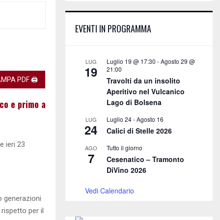
E
h
f
A
EVENTI IN PROGRAMMA
o
r
R
:
C
Luglio 19 @ 17:30
-
Agosto 29 @
LUG
19
21:00
H
MPA PDF 🖨
Travolti da un insolito
Aperitivo nel Vulcanico
Lago di Bolsena
cco e primo a
Luglio 24
-
Agosto 16
LUG
24
Calici di Stelle 2026
 ieri 23
Tutto il giorno
AGO
7
Cesenatico – Tramonto
DiVino 2026
Vedi Calendario
do generazioni
ispetto per il