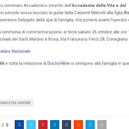
to nominato Accademico emerito dell’
Accademia
della Vite e del
timo periodo aveva lasciato la guida della Carpenè Malvolti alla figlia
R
stratore Delegato della spa di famiglia, che porterà avanti l’operato 
na cerimonia di commemorazione, si terrà sabato 26 ottobre alle ore 
chiale dei Santi Martino e Rosa, Via Francesco Fenzi 28, Conegliano 
tidiano Nazionale
lli
e tutta la redazione di
DoctorWine
si stringono alla famiglia in 
CARE ETILE CARPENÉ
0