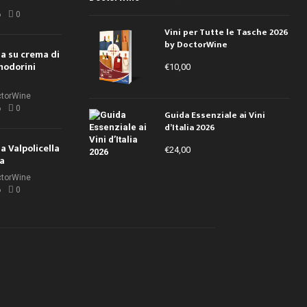
i
6
0
Vini per Tutte le Tasche 2026
by DoctorWine
ola su crema di
modorini
€
10,00
ctorWine
6
0
Guida Essenziale ai Vini
d’Italia 2026
la Valpolicella
€
24,00
la
ctorWine
6
0