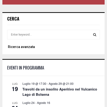
CERCA
S
e
a
S
Ricerca avanzata
r
c
E
h
f
A
EVENTI IN PROGRAMMA
o
r
R
:
C
Luglio 19 @ 17:30
-
Agosto 29 @ 21:00
LUG
19
Travolti da un insolito Aperitivo nel Vulcanico
H
Lago di Bolsena
Luglio 24
-
Agosto 16
LUG