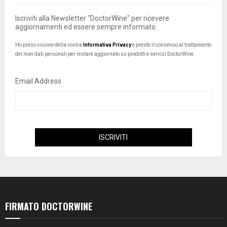
Iscriviti alla Newsletter "DoctorWine" per ricevere
aggiornamenti ed essere sempre informato.
Ho preso visione della vostra
Informativa Privacy
e presto il consenso al trattamento
dei miei dati personali per restare aggiornato su prodotti e servizi DoctorWine.
Email Address
FIRMATO DOCTORWINE