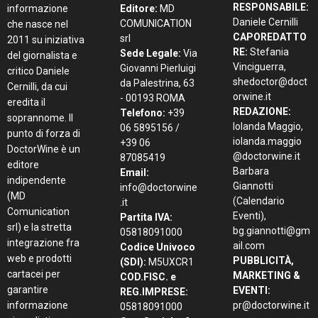
RESPONSABILE:
informazione
Editore:
MD
Daniele Cernilli
COMUNICATION
che nasce nel
CAPOREDATTO
srl
2011 su iniziativa
RE:
Stefania
Sede Legale:
Via
del giornalista e
Vinciguerra,
Giovanni Pierluigi
critico Daniele
shedoctor@doct
da Palestrina, 63
Cernilli, da cui
orwine.it
- 00193 ROMA
eredita il
REDAZIONE:
Telefono:
+39
soprannome. Il
Iolanda Maggio,
06 5895156 /
punto di forza di
iolanda.maggio
+39 06
DoctorWine è un
@doctorwine.it
87085419
editore
Barbara
Email:
indipendente
Giannotti
info@doctorwine
(MD
(Calendario
.it
Comunication
Eventi),
Partita IVA:
srl) e la stretta
bg.giannotti@gm
05818091000
integrazione fra
ail.com
Codice Univoco
web e prodotti
PUBBLICITÀ,
(SDI):
M5UXCR1
cartacei per
MARKETING &
COD.FISC. e
garantire
EVENTI:
REG.IMPRESE:
informazione
pr@doctorwine.it
05818091000