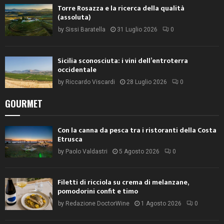
Torre Rosazza e la ricerca della qualità
(assoluta)
by
Sissi Baratella
31 Luglio 2026
0
Sicilia sconosciuta: i vini dell’entroterra
occidentale
by
Riccardo Viscardi
28 Luglio 2026
0
GOURMET
Con la canna da pesca tra i ristoranti della Costa
Etrusca
by
Paolo Valdastri
5 Agosto 2026
0
Filetti di ricciola su crema di melanzane,
pomodorini confit e timo
by
Redazione DoctorWine
1 Agosto 2026
0