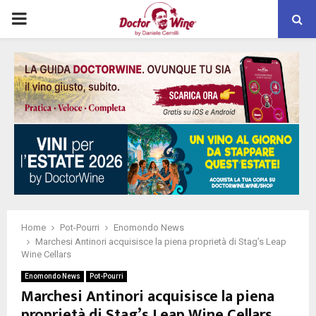
PRIMARY
MENU
Home
Pot-Pourri
Enomondo News
Marchesi Antinori acquisisce la piena proprietà di Stag’s Leap
Wine Cellars
Enomondo News
Pot-Pourri
Marchesi Antinori acquisisce la piena
proprietà di Stag’s Leap Wine Cellars