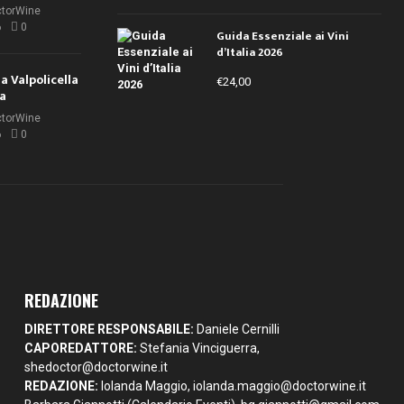
ctorWine
6
0
Guida Essenziale ai Vini
d’Italia 2026
la Valpolicella
€
24,00
la
ctorWine
6
0
REDAZIONE
DIRETTORE RESPONSABILE:
Daniele Cernilli
CAPOREDATTORE:
Stefania Vinciguerra,
shedoctor@doctorwine.it
REDAZIONE:
Iolanda Maggio,
iolanda.maggio@doctorwine.it