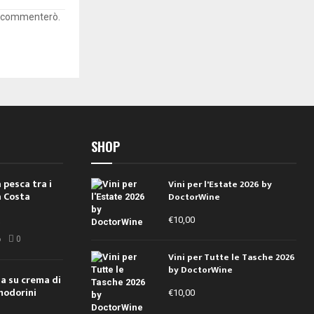
he commenterò.
SHOP
 pesca tra i
Vini per l'Estate 2026 by
a Costa
DoctorWine
€
10,00
i
6
0
Vini per Tutte le Tasche 2026
by DoctorWine
ola su crema di
modorini
€
10,00