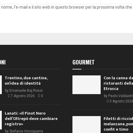
o nome, l'e-mail e il sito web in questo browser per la prossima volta c
ONI
GOURMET
Trentino, due cantine,
Con la canna da
un’idea di identità
ristoranti dell
Etrusca
by
Emanuele Baj Rossi
7 Agosto 2026
0
by
Paolo Valdastr
5 Agosto 202
Lanati: «Il Pinot Nero
dell’Oltrepò deve cambiare
Filetti di ricci
registro»
melanzane, po
confit e timo
by
Stefania Vinciguerra