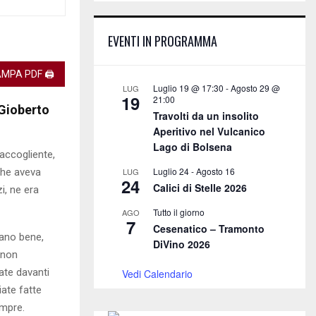
E
h
f
A
EVENTI IN PROGRAMMA
o
r
R
:
MPA PDF 🖨
C
Luglio 19 @ 17:30
-
Agosto 29 @
LUG
19
21:00
 Gioberto
H
Travolti da un insolito
Aperitivo nel Vulcanico
Lago di Bolsena
accogliente,
Luglio 24
-
Agosto 16
che aveva
LUG
24
Calici di Stelle 2026
i, ne era
Tutto il giorno
AGO
7
Cesenatico – Tramonto
vano bene,
DiVino 2026
 non
ate davanti
Vedi Calendario
iate fatte
empre.