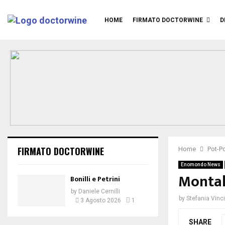
HOME
FIRMATO DOCTORWINE
D
FIRMATO DOCTORWINE
Home
Pot-Po
Enomondo News
Montal
Bonilli e Petrini
by
Daniele Cernilli
by
Stefania Vinc
3 Agosto 2026
1
SHARE