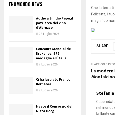
ENOMONDO NEWS
Che la terra ti
Felicetta, i t
Addio a Emidio Pepe, il
magnifico non
patriarca del vino
d’Abruzzo
28 Luglio 2026
SHARE
Concours Mondial de
Bruxelles: 475
medaglie all’Italia
7 Luglio 2026
ARTICOLO PRE
La modernit
Montalcino
Ci ha lasciato Franco
Bernabei
2 Luglio 2026
Stefania
Caporedatto
Nasce il Consorzio del
nel mondo d
Nizza Docg
brillante ca