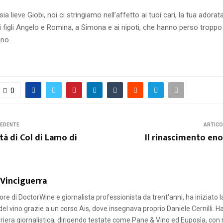
 sia lieve Giobi, noi ci stringiamo nell’affetto ai tuoi cari, la tua adora
uoi figli Angelo e Romina, a Simona e ai nipoti, che hanno perso troppo 
no.
0
CEDENTE
ARTICO
à di Col di Lamo di
Il rinascimento eno
 Vinciguerra
re di DoctorWine e giornalista professionista da trent'anni, ha iniziato l
el vino grazie a un corso Ais, dove insegnava proprio Daniele Cernilli. H
rriera giornalistica, dirigendo testate come Pane & Vino ed Euposìa, con r