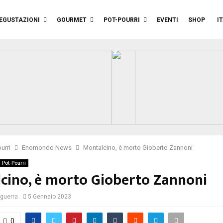
EGUSTAZIONI
GOURMET
POT-POURRI
EVENTI
SHOP
I
urri
Enomondo News
Montalcino, è morto Gioberto Zannoni
Pot-Pourri
cino, è morto Gioberto Zannoni
iguerra
5 Gennaio 2023
0