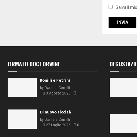
Salva il mi
FIRMATO DOCTORWINE
DEGUSTAZI
Bonilli e Petrini
by
Daniele Cernilli
3 Agosto 2026
1
Di nuovo siccità
by
Daniele Cernilli
27 Luglio 2026
0