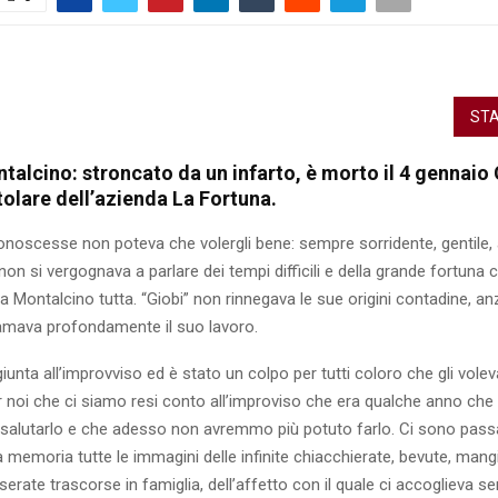
STA
talcino: stroncato da un infarto, è morto il 4 gennaio
tolare dell’azienda La Fortuna.
onoscesse non poteva che volergli bene: sempre sorridente, gentile, 
n si vergognava a parlare dei tempi difficili e della grande fortuna 
e a Montalcino tutta. “Giobi” non rinnegava le sue origini contadine, anz
amava profondamente il suo lavoro.
giunta all’improvviso ed è stato un colpo per tutti coloro che gli vole
 noi che ci siamo resi conto all’improviso che era qualche anno che
alutarlo e che adesso non avremmo più potuto farlo. Ci sono pass
la memoria tutte le immagini delle infinite chiacchierate, bevute, mang
 serate trascorse in famiglia, dell’affetto con il quale ci accoglieva s