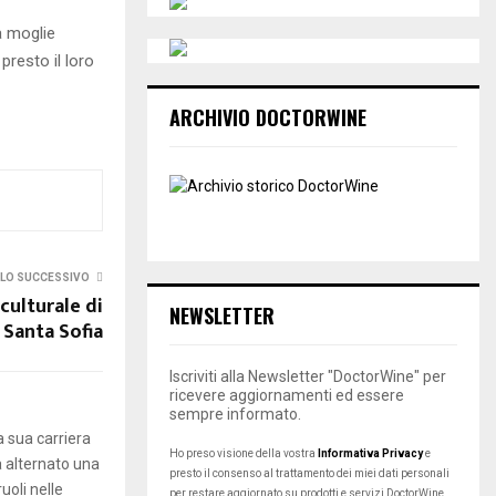
ta moglie
presto il loro
ARCHIVIO DOCTORWINE
LO SUCCESSIVO
culturale di
NEWSLETTER
Santa Sofia
Iscriviti alla Newsletter "DoctorWine" per
ricevere aggiornamenti ed essere
sempre informato.
a sua carriera
Ho preso visione della vostra
Informativa Privacy
e
a alternato una
presto il consenso al trattamento dei miei dati personali
uoli nelle
per restare aggiornato su prodotti e servizi DoctorWine.