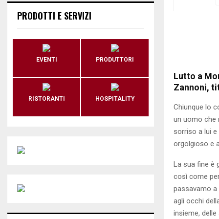
PRODOTTI E SERVIZI
EVENTI
PRODUTTORI
Lutto a Mon
Zannoni, ti
RISTORANTI
HOSPITALITY
Chiunque lo c
un uomo che no
sorriso a lui 
orgolgioso e 
La sua fine è 
così come per
passavamo a s
agli occhi del
insieme, delle