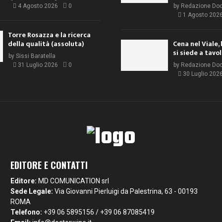
4 Agosto 2026
0
by
Redazione Do
1 Agosto 202
Torre Rosazza e la ricerca
della qualità (assoluta)
Cena nel Viale, 
si siede a tavo
by
Sissi Baratella
31 Luglio 2026
0
by
Redazione Do
30 Luglio 202
EDITORE E CONTATTI
Editore:
MD COMUNICATION srl
Sede Legale:
Via Giovanni Pierluigi da Palestrina, 63 - 00193
ROMA
Telefono:
+39 06 5895156 / +39 06 87085419