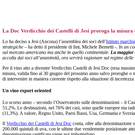
La Doc Verdicchio dei Castelli di Jesi proroga la misura
Lo ha deciso a Jesi (Ancona) l’assemblea dei soci dell’
Istituto marchig
strategiche –
ha detto il presidente di Imt, Michele Bernetti
-. In un c
sul mercato americano ma anche in quello continentale.
La maggior d
accolta dai soci all’unanimità, ora servirà ragionare sul regime delle 
Per il vino atto a divenire Verdicchio Castelli di Jesi Doc (resa massima
misura, valida fino al 30 giugno del prossimo anno salvo proroghe o m
di intervenire in maniera coerente rispetto alla situazione di incertezza
Un vino export oriented
Lo scorso anno – secondo l’Osservatorio sulle denominazioni – il Castel
51,2%. Le destinazioni, nel 76% dei casi, sono quelle europee ma radd
(11,3%). A valore, Regno Unito, Paesi Bassi, Usa, Germania e Svezia 
Il
Verdicchio dei Castelli di Jesi Doc
conta, oltre alla denominazione
200.000 quintali di uva, con le ultime due vendemmie posizionate atto
denominazione certificata viene poi imbottigliato.