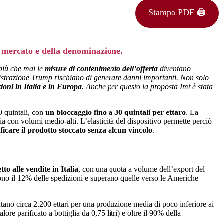
Stampa PDF 🖨
l mercato e della denominazione.
più che mai le
misure di contenimento dell’offerta
diventano
inistrazione Trump rischiano di generare danni importanti. Non solo
ioni in Italia e in Europa.
Anche per questo la proposta Imt è stata
10 quintali, con
un bloccaggio fino a 30 quintali per ettaro
. La
 con volumi medio-alti. L’elasticità del dispositivo permette perciò
ificare il prodotto stoccato senza alcun vincolo
.
to alle vendite in Italia
, con una quota a volume dell’export del
ono il 12% delle spedizioni e superano quelle verso le Americhe
ontano circa 2.200 ettari per una produzione media di poco inferiore ai
alore parificato a bottiglia da 0,75 litri) e oltre il 90% della