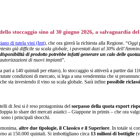
 dello stoccaggio sino al 30 giugno 2026, a salvaguardia de
iano di tutela vini (Imt)
, che ora girerà la richiesta alla Regione. “
Oggi 
ontesto già difficile su scala globale, i paventati dazi al 30% dell’Amm
isponibilità di prodotto potrebbe infatti generare un calo delle quotaz
autorizzazioni di nuovi impianti
”.
 pari a 140 quintali per ettaro), lo stoccaggio si attiverà a partire dai 1
utate condizioni di mercato, si lega a una vendemmia che si preannuncia
 che sta investendo il vino su scala globale. Sarà infine
possibile riclass
li di Jesi si è reso protagonista del
sorpasso della quota export rispet
oppia lo share dei mercati asiatici – Giappone in primis – che ora valg
sono i principali sbocchi.
 omonima,
altre due tipologie, il Classico e il Superiore
. In totale si c
rno ai 150.000 quintali. Si imbottigliano circa
13 milioni di bottiglie
(v