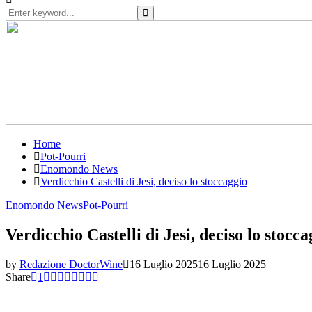
Search
for:
Search
Home
Pot-Pourri
Enomondo News
Verdicchio Castelli di Jesi, deciso lo stoccaggio
Enomondo News
Pot-Pourri
Verdicchio Castelli di Jesi, deciso lo stocca
by
Redazione DoctorWine
16 Luglio 2025
16 Luglio 2025
Share
1