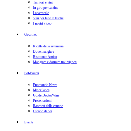
Territori e vini
In giro per cantine
La verticale
Vini per tutte le tasche
I nostri video
Gourmet
Ricetta della settimana
Dove mangiare
Ristorante Amico
Mangiare e dormire tra i vigneti
Pot-Pourri
Enomondo News
Miscellanea
Guide DoctorWine
Presentazioni
Racconti dalle cantine
Dicono di noi
Eventi