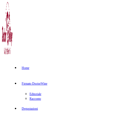
Home
Firmato DoctorWine
Editoriale
Racconto
Degustazioni