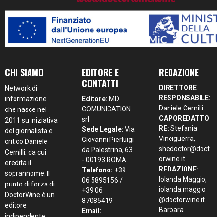
CHI SIAMO
EDITORE E
REDAZIONE
CONTATTI
DIRETTORE
Network di
RESPONSABILE:
informazione
Editore:
MD
Daniele Cernilli
COMUNICATION
che nasce nel
CAPOREDATTO
srl
2011 su iniziativa
RE:
Stefania
Sede Legale:
Via
del giornalista e
Vinciguerra,
Giovanni Pierluigi
critico Daniele
shedoctor@doct
da Palestrina, 63
Cernilli, da cui
orwine.it
- 00193 ROMA
eredita il
REDAZIONE:
Telefono:
+39
soprannome. Il
Iolanda Maggio,
06 5895156 /
punto di forza di
iolanda.maggio
+39 06
DoctorWine è un
@doctorwine.it
87085419
editore
Barbara
Email:
indipendente