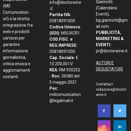
Giannotti
info@doctorwine
(MD
(Calendario
.it
Comunication
Eventi),
Partita IVA:
srl) e la stretta
bg.giannotti@gm
05818091000
integrazione fra
ail.com
Codice Univoco
web e prodotti
PUBBLICITÀ,
(SDI):
M5UXCR1
cartacei per
MARKETING &
COD.FISC. e
garantire
EVENTI:
REG.IMPRESE:
informazione
pr@doctorwine.it
05818091000
giornalistica,
Cap. Sociale:
€.
AUTORI E
critica enoica e
10.200,00 I.V.
DEGUSTATORI
REA:
RM 930252
aggiornamenti
-
Roc:
36580 del
costanti.
5 maggio 2021
Contattaci:
Pec:
redazione@doctor
mdcomunication
wine.it
@legalmail.it