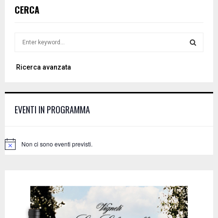
CERCA
S
e
a
S
Ricerca avanzata
r
c
E
h
f
A
EVENTI IN PROGRAMMA
o
r
R
:
C
Non ci sono eventi previsti.
N
o
H
t
i
c
e