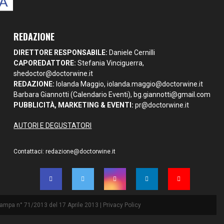
REDAZIONE
DIRETTORE RESPONSABILE:
Daniele Cernilli
CAPOREDATTORE:
Stefania Vinciguerra,
shedoctor@doctorwine.it
REDAZIONE:
Iolanda Maggio,
iolanda.maggio@doctorwine.it
Barbara Giannotti (Calendario Eventi),
bg.giannotti@gmail.com
PUBBLICITÀ, MARKETING & EVENTI:
pr@doctorwine.it
AUTORI E DEGUSTATORI
Contattaci:
redazione@doctorwine.it
Stampa n° 71/2013 del 17 Aprile 2013 |
Privacy Policy