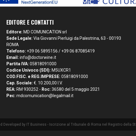
EDITORE E CONTATTI
Editore:
MD COMUNICATION srl
Sede Legale:
Via Giovanni Pierluigi da Palestrina, 63 - 00193
ROMA
Telefono:
+39 06 5895156 / +39 06 87085419
Email:
info@doctorwine.it
Partita IVA:
05818091000
Codice Univoco (SDI):
M5UXCR1
COD.FISC. e REG.IMPRESE:
05818091000
Cap. Sociale:
€. 10.200,00 I.V.
REA:
RM 930252 -
Roc:
36580 del 5 maggio 2021
Pec:
mdcomunication@legalmail.it
nd Developed by
IT Business
- Iscrizione al Tribunale di Roma nel Registro della 