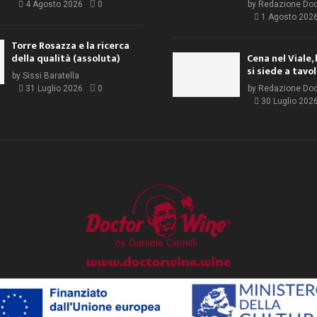
4 Agosto 2026
0
by
Redazione Do
1 Agosto 202
Torre Rosazza e la ricerca
della qualità (assoluta)
Cena nel Viale, 
si siede a tavo
by
Sissi Baratella
31 Luglio 2026
0
by
Redazione Do
30 Luglio 202