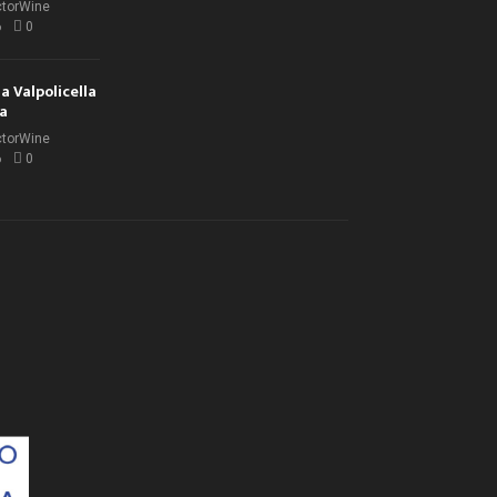
ctorWine
6
0
la Valpolicella
la
ctorWine
6
0