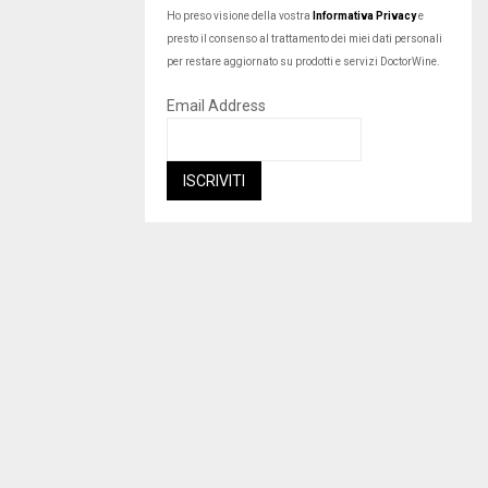
Ho preso visione della vostra
Informativa Privacy
e
presto il consenso al trattamento dei miei dati personali
per restare aggiornato su prodotti e servizi DoctorWine.
Email Address