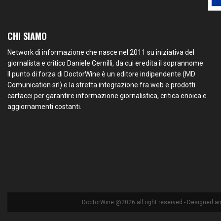
CHI SIAMO
Network di informazione che nasce nel 2011 su iniziativa del
giornalista e critico Daniele Cernilli, da cui eredita il soprannome.
Il punto di forza di DoctorWine è un editore indipendente (MD
Comunication srl) e la stretta integrazione fra web e prodotti
cartacei per garantire informazione giornalistica, critica enoica e
aggiornamenti costanti.
DoctorWine @2026 all right reserved - Designed a