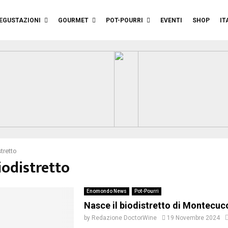
EGUSTAZIONI
GOURMET
POT-POURRI
EVENTI
SHOP
IT
tretto
iodistretto
Enomondo News
Pot-Pourri
Nasce il biodistretto di Montecuc
by
Redazione DoctorWine
19 Novembre 2024