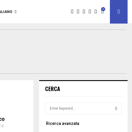
0
ALIANO
CERCA
S
e
a
co
S
Ricerca avanzata
r
0
c