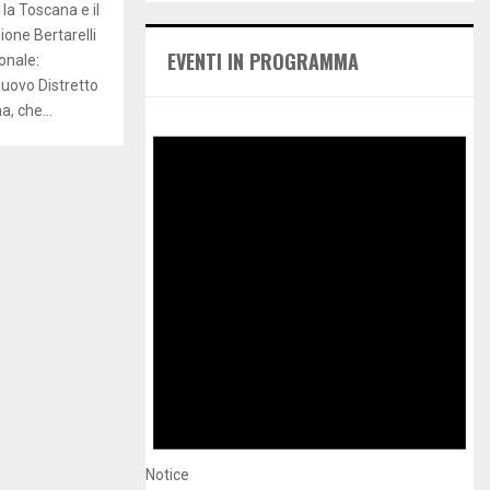
E
 la Toscana e il
h
ione Bertarelli
f
A
EVENTI IN PROGRAMMA
onale:
o
nuovo Distretto
r
R
:
, che...
C
H
Notice