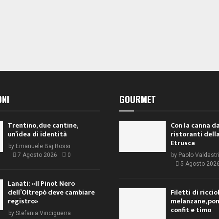
ONI
GOURMET
Trentino, due cantine,
Con la canna da
un’idea di identità
ristoranti dell
Etrusca
by
Emanuele Baj Rossi
7 Agosto 2026
0
by
Paolo Valdastr
5 Agosto 202
Lanati: «Il Pinot Nero
dell’Oltrepò deve cambiare
Filetti di ricci
registro»
melanzane, po
confit e timo
by
Stefania Vinciguerra