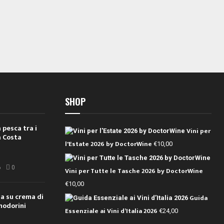
SHOP
 pesca tra i
Vini per
a Costa
l'Estate 2026 by DoctorWine
€
10,00
i
6
0
Vini per Tutte le Tasche 2026 by DoctorWine
€
10,00
ola su crema di
Guida
modorini
Essenziale ai Vini d’Italia 2026
€
24,00