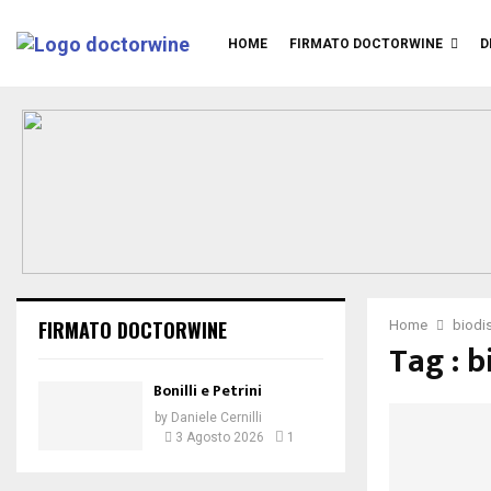
HOME
FIRMATO DOCTORWINE
D
FIRMATO DOCTORWINE
Home
biodis
Tag : b
Bonilli e Petrini
by
Daniele Cernilli
3 Agosto 2026
1