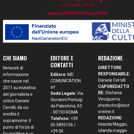
CHI SIAMO
EDITORE E
REDAZIONE
CONTATTI
DIRETTORE
Network di
RESPONSABILE:
informazione
Editore:
MD
Daniele Cernilli
COMUNICATION
che nasce nel
CAPOREDATTO
srl
2011 su iniziativa
RE:
Stefania
Sede Legale:
Via
del giornalista e
Vinciguerra,
Giovanni Pierluigi
critico Daniele
shedoctor@doct
da Palestrina, 63
Cernilli, da cui
orwine.it
- 00193 ROMA
eredita il
REDAZIONE:
Telefono:
+39
soprannome. Il
Iolanda Maggio,
06 5895156 /
punto di forza di
iolanda.maggio
+39 06
DoctorWine è un