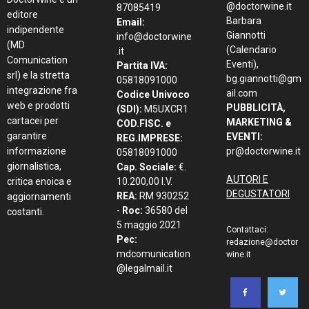
@doctorwine.it
87085419
editore
Barbara
Email:
indipendente
Giannotti
info@doctorwine
(MD
(Calendario
.it
Comunication
Eventi),
Partita IVA:
srl) e la stretta
bg.giannotti@gm
05818091000
integrazione fra
ail.com
Codice Univoco
web e prodotti
PUBBLICITÀ,
(SDI):
M5UXCR1
cartacei per
MARKETING &
COD.FISC. e
garantire
EVENTI:
REG.IMPRESE:
informazione
pr@doctorwine.it
05818091000
giornalistica,
Cap. Sociale:
€.
AUTORI E
critica enoica e
10.200,00 I.V.
DEGUSTATORI
REA:
RM 930252
aggiornamenti
-
Roc:
36580 del
costanti.
5 maggio 2021
Contattaci:
Pec:
redazione@doctor
mdcomunication
wine.it
@legalmail.it