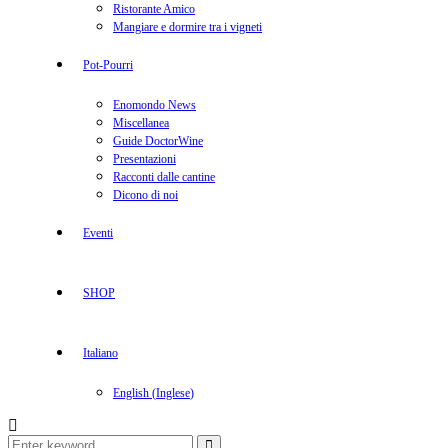
Ristorante Amico
Mangiare e dormire tra i vigneti
Pot-Pourri
Enomondo News
Miscellanea
Guide DoctorWine
Presentazioni
Racconti dalle cantine
Dicono di noi
Eventi
SHOP
Italiano
English
(
Inglese
)
Search