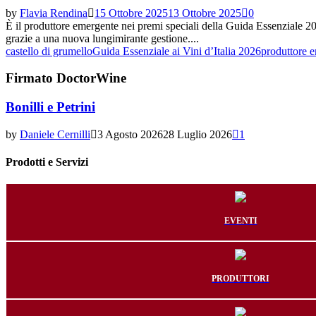
by
Flavia Rendina
15 Ottobre 2025
13 Ottobre 2025
0
È il produttore emergente nei premi speciali della Guida Essenziale 2026
grazie a una nuova lungimirante gestione....
castello di grumello
Guida Essenziale ai Vini d’Italia 2026
produttore 
Firmato DoctorWine
Bonilli e Petrini
by
Daniele Cernilli
3 Agosto 2026
28 Luglio 2026
1
Prodotti e Servizi
EVENTI
PRODUTTORI