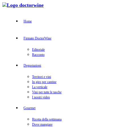
Home
Firmato DoctorWine
Editoriale
Racconto
Degustazioni
Territori e vini
In giro per cantine
La verticale
Vini per tutte le tasche
I nostri video
Gourmet
Ricetta della settimana
Dove mangiare