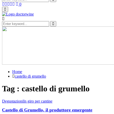
for:
Search
Facebook
Twitter
Instagram
Linkedin
Youtube
0
Primary
Menu
Search
for:
Search
Home
castello di grumello
Tag : castello di grumello
Degustazioni
In giro per cantine
Castello di Grumello, il produttore emergente