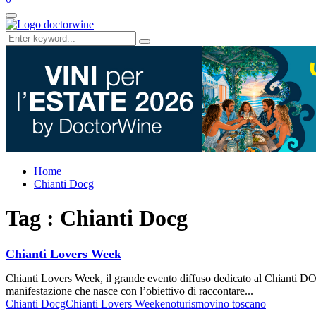
Primary
Menu
Search
Search
for:
Home
Chianti Docg
Tag : Chianti Docg
Chianti Lovers Week
Chianti Lovers Week, il grande evento diffuso dedicato al Chianti DOC
manifestazione che nasce con l’obiettivo di raccontare...
Chianti Docg
Chianti Lovers Week
enoturismo
vino toscano