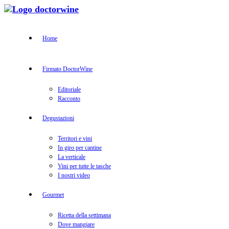
Home
Firmato DoctorWine
Editoriale
Racconto
Degustazioni
Territori e vini
In giro per cantine
La verticale
Vini per tutte le tasche
I nostri video
Gourmet
Ricetta della settimana
Dove mangiare