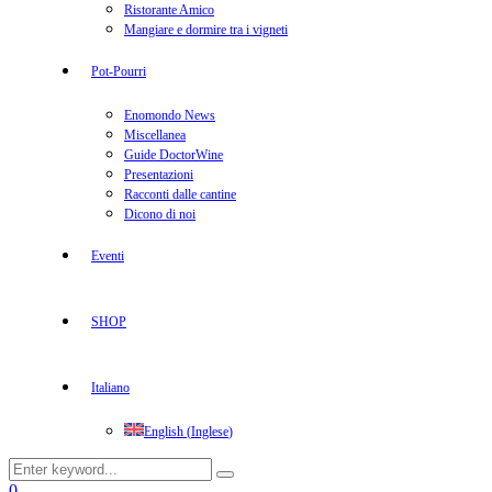
Ristorante Amico
Mangiare e dormire tra i vigneti
Pot-Pourri
Enomondo News
Miscellanea
Guide DoctorWine
Presentazioni
Racconti dalle cantine
Dicono di noi
Eventi
SHOP
Italiano
English
(
Inglese
)
Search
Search
for:
Facebook
Twitter
Instagram
Linkedin
Youtube
0