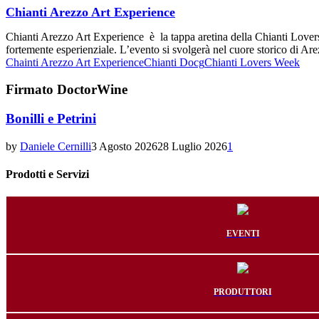
Chianti Arezzo Art Experience
Chianti Arezzo Art Experience è la tappa aretina della Chianti Love
fortemente esperienziale. L’evento si svolgerà nel cuore storico di Arez
Chainti Arezzo Art Experience
Chianti Docg
Chianti Lovers Week
Firmato DoctorWine
Bonilli e Petrini
by
Daniele Cernilli
3 Agosto 2026
28 Luglio 2026
1
Prodotti e Servizi
EVENTI
PRODUTTORI