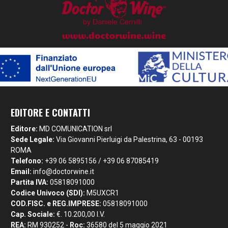
EDITORE E CONTATTI
Editore:
MD COMUNICATION srl
Sede Legale:
Via Giovanni Pierluigi da Palestrina, 63 - 00193
ROMA
Telefono:
+39 06 5895156 / +39 06 87085419
Email:
info@doctorwine.it
Partita IVA:
05818091000
Codice Univoco (SDI):
M5UXCR1
COD.FISC. e REG.IMPRESE:
05818091000
Cap. Sociale:
€. 10.200,00 I.V.
REA:
RM 930252 -
Roc:
36580 del 5 maggio 2021