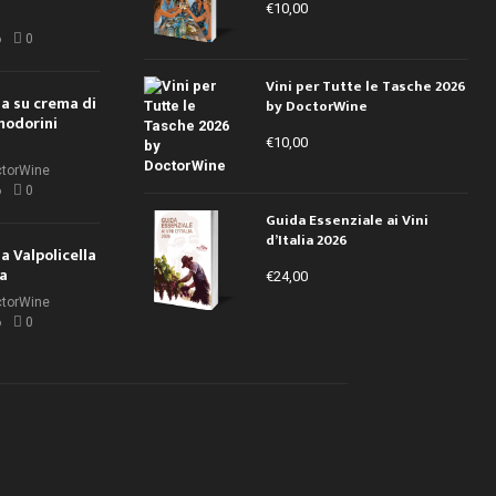
€
10,00
i
6
0
Vini per Tutte le Tasche 2026
ola su crema di
by DoctorWine
modorini
€
10,00
ctorWine
6
0
Guida Essenziale ai Vini
d’Italia 2026
la Valpolicella
la
€
24,00
ctorWine
6
0