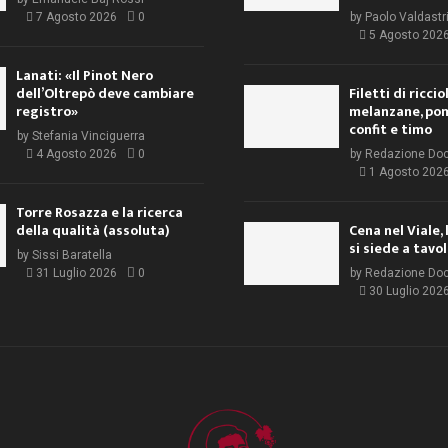
7 Agosto 2026
0
by
Paolo Valdastr
5 Agosto 202
Lanati: «Il Pinot Nero
dell’Oltrepò deve cambiare
Filetti di ricci
registro»
melanzane, po
confit e timo
by
Stefania Vinciguerra
4 Agosto 2026
0
by
Redazione Do
1 Agosto 202
Torre Rosazza e la ricerca
della qualità (assoluta)
Cena nel Viale, 
si siede a tavo
by
Sissi Baratella
31 Luglio 2026
0
by
Redazione Do
30 Luglio 202