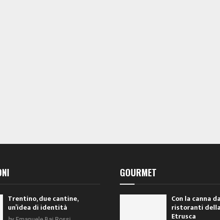
ONI
GOURMET
Trentino, due cantine,
Con la canna da
un’idea di identità
ristoranti dell
Etrusca
by
Emanuele Baj Rossi