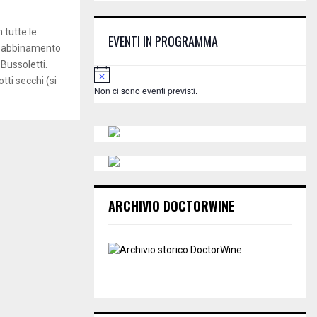
E
h
f
A
n tutte le
EVENTI IN PROGRAMMA
o
in abbinamento
r
R
 Bussoletti.
:
N
tti secchi (si
o
C
Non ci sono eventi previsti.
t
i
H
c
e
ARCHIVIO DOCTORWINE