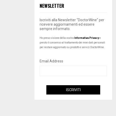
NEWSLETTER
Iscriviti alla Newsletter "DoctorWine" per
ricevere aggiornamenti ed essere
sempre informato.
Ho preso visione della vostra
Informativa Privacy
e
presto il consenso al trattamento dei miei dati personali
per restare aggiornato su prodotti e servizi DoctorWine.
Email Address