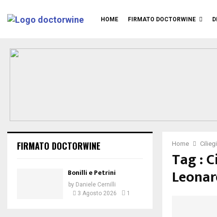
HOME
FIRMATO DOCTORWINE
D
FIRMATO DOCTORWINE
Home
Cilieg
Tag : C
Leonar
Bonilli e Petrini
by
Daniele Cernilli
3 Agosto 2026
1