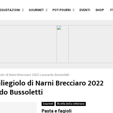
EGUSTAZIONI
GOURMET
POT-POURRI
EVENTI
SHOP
I
iolo di Narni Brecciaro 2022 Leonardo Bussoletti
iliegiolo di Narni Brecciaro 2022
do Bussoletti
Gourmet
Ricetta della settimana
Pasta e fagioli