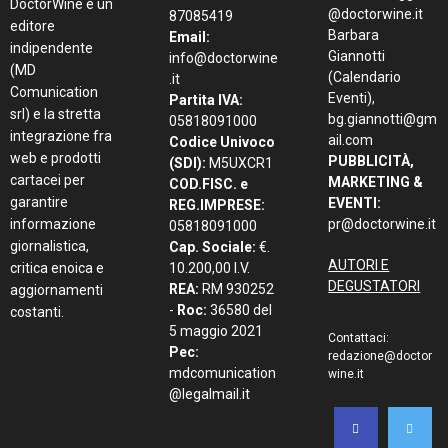
DoctorWine è un
@doctorwine.it
87085419
editore
Barbara
Email:
indipendente
Giannotti
info@doctorwine
(MD
(Calendario
.it
Comunication
Eventi),
Partita IVA:
srl) e la stretta
bg.giannotti@gm
05818091000
integrazione fra
ail.com
Codice Univoco
web e prodotti
PUBBLICITÀ,
(SDI):
M5UXCR1
cartacei per
MARKETING &
COD.FISC. e
garantire
EVENTI:
REG.IMPRESE:
informazione
pr@doctorwine.it
05818091000
giornalistica,
Cap. Sociale:
€.
AUTORI E
critica enoica e
10.200,00 I.V.
DEGUSTATORI
REA:
RM 930252
aggiornamenti
-
Roc:
36580 del
costanti.
5 maggio 2021
Contattaci:
Pec:
redazione@doctor
mdcomunication
wine.it
@legalmail.it