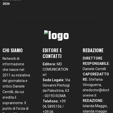
CHI SIAMO
EDITORE E
REDAZIONE
CONTATTI
DIRETTORE
Network di
RESPONSABILE:
informazione
Editore:
MD
Daniele Cernilli
COMUNICATION
che nasce nel
CAPOREDATTO
srl
2011 su iniziativa
RE:
Stefania
Sede Legale:
Via
del giornalista e
Vinciguerra,
Giovanni Pierluigi
critico Daniele
shedoctor@doct
da Palestrina, 63
Cernilli, da cui
orwine.it
- 00193 ROMA
eredita il
REDAZIONE:
Telefono:
+39
soprannome. Il
Iolanda Maggio,
06 5895156 /
punto di forza di
iolanda.maggio
+39 06