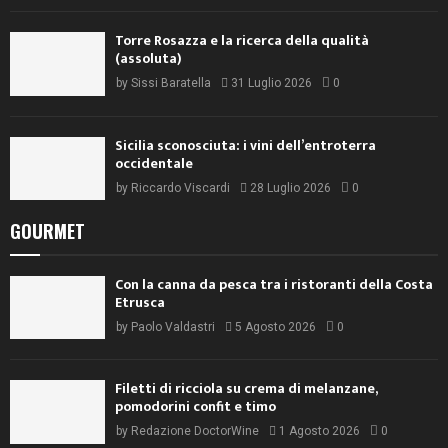
Torre Rosazza e la ricerca della qualità
(assoluta)
by
Sissi Baratella
31 Luglio 2026
0
Sicilia sconosciuta: i vini dell’entroterra
occidentale
by
Riccardo Viscardi
28 Luglio 2026
0
GOURMET
Con la canna da pesca tra i ristoranti della Costa
Etrusca
by
Paolo Valdastri
5 Agosto 2026
0
Filetti di ricciola su crema di melanzane,
pomodorini confit e timo
by
Redazione DoctorWine
1 Agosto 2026
0