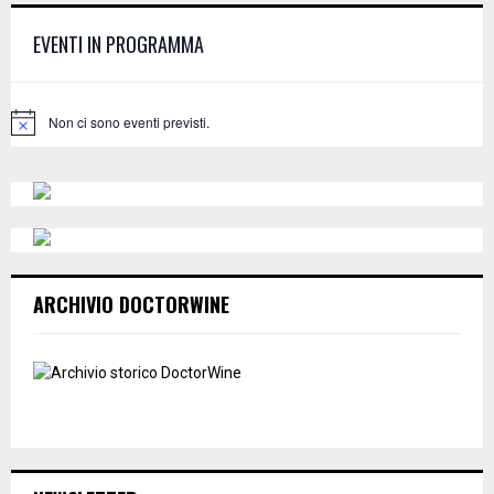
f
A
EVENTI IN PROGRAMMA
o
r
R
:
C
Non ci sono eventi previsti.
N
o
H
t
i
c
e
ARCHIVIO DOCTORWINE