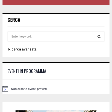
CERCA
S
e
a
S
Ricerca avanzata
r
c
E
h
f
A
EVENTI IN PROGRAMMA
o
r
R
:
C
Non ci sono eventi previsti.
N
o
H
t
i
c
e