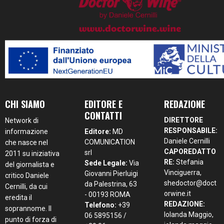
CHI SIAMO
EDITORE E
REDAZIONE
CONTATTI
DIRETTORE
Network di
RESPONSABILE:
informazione
Editore:
MD
Daniele Cernilli
COMUNICATION
che nasce nel
CAPOREDATTO
srl
2011 su iniziativa
RE:
Stefania
Sede Legale:
Via
del giornalista e
Vinciguerra,
Giovanni Pierluigi
critico Daniele
shedoctor@doct
da Palestrina, 63
Cernilli, da cui
orwine.it
- 00193 ROMA
eredita il
REDAZIONE:
Telefono:
+39
soprannome. Il
Iolanda Maggio,
06 5895156 /
punto di forza di