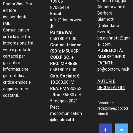
iolanda.maggio
+39 06
DoctorWine è un
@doctorwine.it
87085419
editore
Barbara
Email:
indipendente
Giannotti
info@doctorwine
(MD
(Calendario
.it
Comunication
Eventi),
Partita IVA:
srl) e la stretta
bg.giannotti@gm
05818091000
integrazione fra
ail.com
Codice Univoco
web e prodotti
PUBBLICITÀ,
(SDI):
M5UXCR1
cartacei per
MARKETING &
COD.FISC. e
garantire
EVENTI:
REG.IMPRESE:
informazione
pr@doctorwine.it
05818091000
giornalistica,
Cap. Sociale:
€.
AUTORI E
critica enoica e
10.200,00 I.V.
DEGUSTATORI
REA:
RM 930252
aggiornamenti
-
Roc:
36580 del
costanti.
5 maggio 2021
Contattaci:
Pec:
redazione@doctor
mdcomunication
wine.it
@legalmail.it