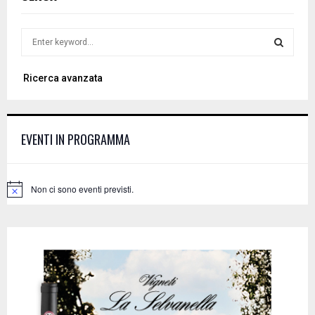
S
e
a
S
Ricerca avanzata
r
c
E
h
f
A
EVENTI IN PROGRAMMA
o
r
R
:
C
Non ci sono eventi previsti.
N
o
H
t
i
c
e