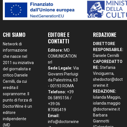
CHI SIAMO
EDITORE E
REDAZIONE
CONTATTI
DIRETTORE
Network di
RESPONSABILE:
informazione
Editore:
MD
Daniele Cernilli
COMUNICATION
che nasce nel
CAPOREDATTO
srl
2011 su iniziativa
RE:
Stefania
Sede Legale:
Via
del giornalista e
Vinciguerra,
Giovanni Pierluigi
critico Daniele
shedoctor@doct
da Palestrina, 63
Cernilli, da cui
orwine.it
- 00193 ROMA
eredita il
REDAZIONE:
Telefono:
+39
soprannome. Il
Iolanda Maggio,
06 5895156 /
punto di forza di
iolanda.maggio
+39 06
DoctorWine è un
@doctorwine.it
87085419
editore
Barbara
Email:
indipendente
Giannotti
info@doctorwine
(MD