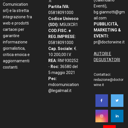
(Calendario
.it
Comunication
Eventi),
Partita IVA:
srl) e la stretta
bg.giannotti@gm
05818091000
integrazione fra
ail.com
Codice Univoco
web e prodotti
PUBBLICITÀ,
(SDI):
M5UXCR1
cartacei per
MARKETING &
COD.FISC. e
garantire
EVENTI:
REG.IMPRESE:
informazione
pr@doctorwine.it
05818091000
giornalistica,
Cap. Sociale:
€.
AUTORI E
critica enoica e
10.200,00 I.V.
DEGUSTATORI
REA:
RM 930252
aggiornamenti
-
Roc:
36580 del
costanti.
5 maggio 2021
Contattaci:
Pec:
redazione@doctor
mdcomunication
wine.it
@legalmail.it