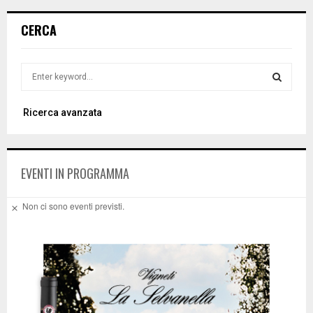
CERCA
S
e
a
S
Ricerca avanzata
r
c
E
h
f
A
EVENTI IN PROGRAMMA
o
r
R
:
Non ci sono eventi previsti.
N
C
o
t
i
H
c
e