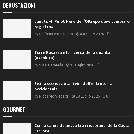
DEGUSTAZIONI
Lanati: «Il Pinot Nero dell’Oltrepò deve cambiare
registro»
by
Stefania Vinciguerra
4 Agosto 2026
0
Torre Rosazza e la ricerca della qualità
(assoluta)
by
Sissi Baratella
31 Luglio 2026
0
Sicilia sconosciuta: i vini dell’entroterra
occidentale
by
Riccardo Viscardi
28 Luglio 2026
0
GOURMET
Con la canna da pesca tra i ristoranti della Costa
Etrusca