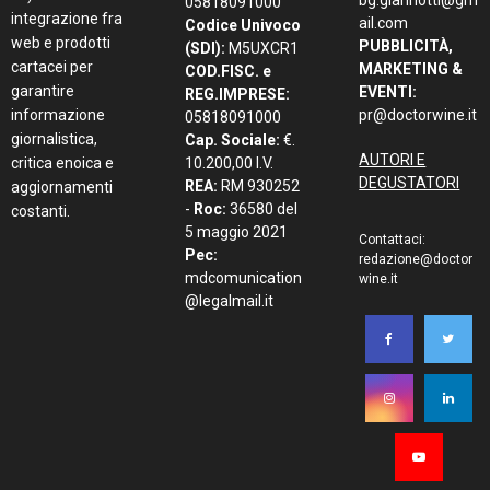
bg.giannotti@gm
05818091000
integrazione fra
ail.com
Codice Univoco
web e prodotti
PUBBLICITÀ,
(SDI):
M5UXCR1
cartacei per
MARKETING &
COD.FISC. e
garantire
EVENTI:
REG.IMPRESE:
informazione
pr@doctorwine.it
05818091000
giornalistica,
Cap. Sociale:
€.
AUTORI E
critica enoica e
10.200,00 I.V.
DEGUSTATORI
REA:
RM 930252
aggiornamenti
-
Roc:
36580 del
costanti.
5 maggio 2021
Contattaci:
Pec:
redazione@doctor
mdcomunication
wine.it
@legalmail.it