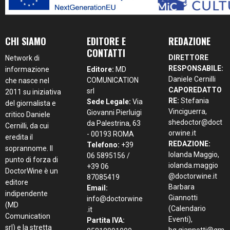
CHI SIAMO
EDITORE E
REDAZIONE
CONTATTI
DIRETTORE
Network di
RESPONSABILE:
informazione
Editore:
MD
Daniele Cernilli
COMUNICATION
che nasce nel
CAPOREDATTO
srl
2011 su iniziativa
RE:
Stefania
Sede Legale:
Via
del giornalista e
Vinciguerra,
Giovanni Pierluigi
critico Daniele
shedoctor@doct
da Palestrina, 63
Cernilli, da cui
orwine.it
- 00193 ROMA
eredita il
REDAZIONE:
Telefono:
+39
soprannome. Il
Iolanda Maggio,
06 5895156 /
punto di forza di
iolanda.maggio
+39 06
DoctorWine è un
@doctorwine.it
87085419
editore
Barbara
Email:
indipendente
Giannotti
info@doctorwine
(MD
(Calendario
.it
Comunication
Eventi),
Partita IVA:
srl) e la stretta