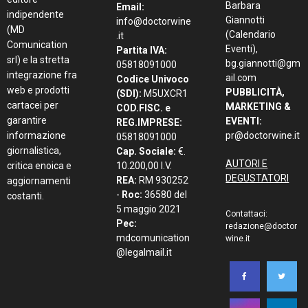
Barbara
Email:
indipendente
Giannotti
info@doctorwine
(MD
(Calendario
.it
Comunication
Eventi),
Partita IVA:
srl) e la stretta
bg.giannotti@gm
05818091000
integrazione fra
ail.com
Codice Univoco
web e prodotti
PUBBLICITÀ,
(SDI):
M5UXCR1
cartacei per
MARKETING &
COD.FISC. e
garantire
EVENTI:
REG.IMPRESE:
informazione
pr@doctorwine.it
05818091000
giornalistica,
Cap. Sociale:
€.
AUTORI E
critica enoica e
10.200,00 I.V.
DEGUSTATORI
REA:
RM 930252
aggiornamenti
-
Roc:
36580 del
costanti.
5 maggio 2021
Contattaci:
Pec:
redazione@doctor
mdcomunication
wine.it
@legalmail.it