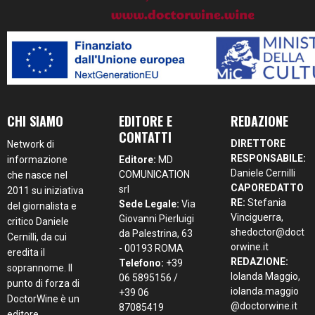
CHI SIAMO
EDITORE E
REDAZIONE
CONTATTI
DIRETTORE
Network di
RESPONSABILE:
informazione
Editore:
MD
Daniele Cernilli
COMUNICATION
che nasce nel
CAPOREDATTO
srl
2011 su iniziativa
RE:
Stefania
Sede Legale:
Via
del giornalista e
Vinciguerra,
Giovanni Pierluigi
critico Daniele
shedoctor@doct
da Palestrina, 63
Cernilli, da cui
orwine.it
- 00193 ROMA
eredita il
REDAZIONE:
Telefono:
+39
soprannome. Il
Iolanda Maggio,
06 5895156 /
punto di forza di
iolanda.maggio
+39 06
DoctorWine è un
@doctorwine.it
87085419
editore