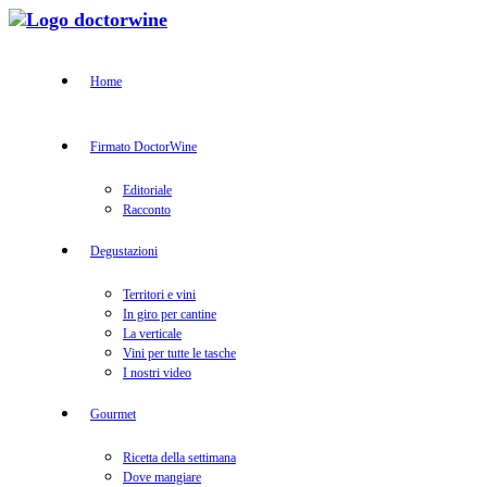
Home
Firmato DoctorWine
Editoriale
Racconto
Degustazioni
Territori e vini
In giro per cantine
La verticale
Vini per tutte le tasche
I nostri video
Gourmet
Ricetta della settimana
Dove mangiare