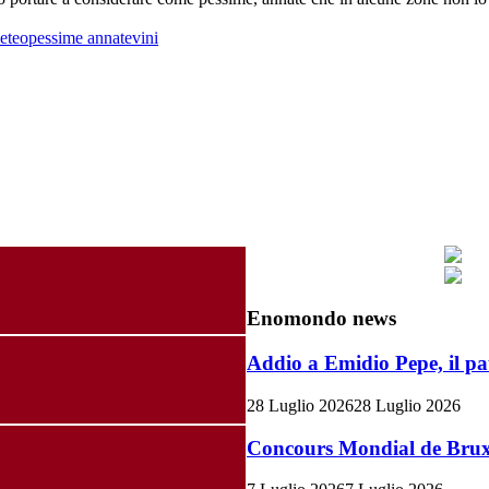
eteo
pessime annate
vini
Enomondo news
Addio a Emidio Pepe, il pa
28 Luglio 2026
28 Luglio 2026
Concours Mondial de Bruxel