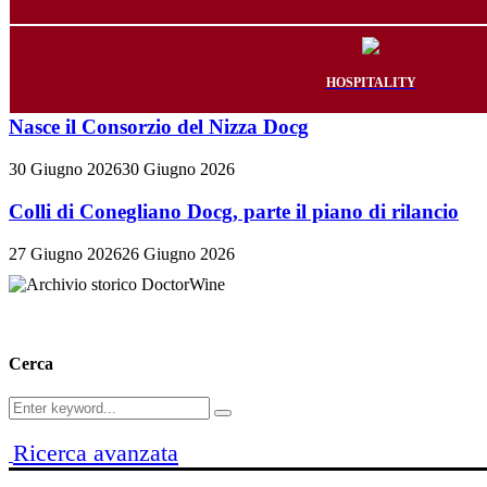
HOSPITALITY
Nasce il Consorzio del Nizza Docg
30 Giugno 2026
30 Giugno 2026
Colli di Conegliano Docg, parte il piano di rilancio
27 Giugno 2026
26 Giugno 2026
Cerca
Search
Search
for:
Ricerca avanzata