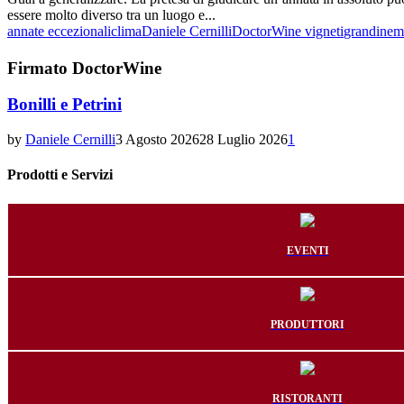
essere molto diverso tra un luogo e...
annate eccezionali
clima
Daniele Cernilli
DoctorWine vigneti
grandine
m
Firmato DoctorWine
Bonilli e Petrini
by
Daniele Cernilli
3 Agosto 2026
28 Luglio 2026
1
Prodotti e Servizi
EVENTI
PRODUTTORI
RISTORANTI