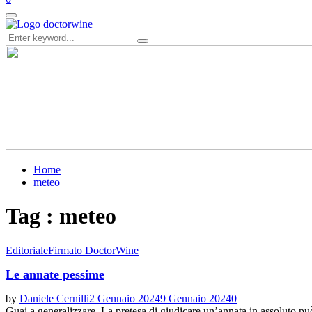
Primary
Menu
Search
Search
for:
Home
meteo
Tag : meteo
Editoriale
Firmato DoctorWine
Le annate pessime
by
Daniele Cernilli
2 Gennaio 2024
9 Gennaio 2024
0
Guai a generalizzare. La pretesa di giudicare un’annata in assoluto pu