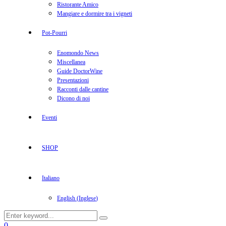
Ristorante Amico
Mangiare e dormire tra i vigneti
Pot-Pourri
Enomondo News
Miscellanea
Guide DoctorWine
Presentazioni
Racconti dalle cantine
Dicono di noi
Eventi
SHOP
Italiano
English
(
Inglese
)
Search
Search
for:
Facebook
Twitter
Instagram
Linkedin
Youtube
0