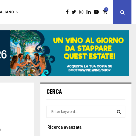
0
TALIANO
CERCA
S
e
a
S
Ricerca avanzata
r
0
c