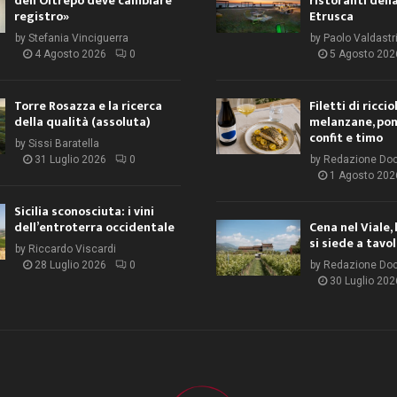
dell’Oltrepò deve cambiare
ristoranti dell
registro»
Etrusca
by
Stefania Vinciguerra
by
Paolo Valdastr
4 Agosto 2026
0
5 Agosto 202
Torre Rosazza e la ricerca
Filetti di ricci
della qualità (assoluta)
melanzane, po
confit e timo
by
Sissi Baratella
31 Luglio 2026
0
by
Redazione Do
1 Agosto 202
Sicilia sconosciuta: i vini
dell’entroterra occidentale
Cena nel Viale, 
si siede a tavo
by
Riccardo Viscardi
28 Luglio 2026
0
by
Redazione Do
30 Luglio 202