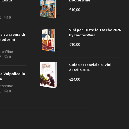
a Costa
DoctorWine
€
10,00
i
6
0
Vini per Tutte le Tasche 2026
ola su crema di
by DoctorWine
modorini
€
10,00
ctorWine
6
0
Guida Essenziale ai Vini
d’Italia 2026
la Valpolicella
la
€
24,00
ctorWine
6
0