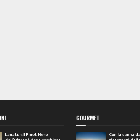
ONI
GOURMET
Lanati: «Il Pinot Nero
Con la canna da