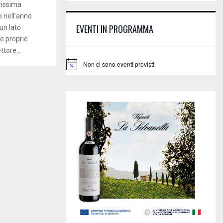
E
rissima
h
ne nell’anno
f
A
EVENTI IN PROGRAMMA
un lato
o
e proprie
r
R
:
ttore...
C
Non ci sono eventi previsti.
N
o
H
t
i
c
e