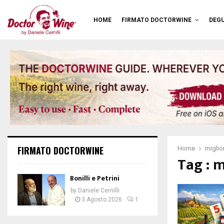
HOME
FIRMATO DOCTORWINE
DEGU
FIRMATO DOCTORWINE
Home
miglior
Tag : m
Bonilli e Petrini
by
Daniele Cernilli
3 Agosto 2026
1