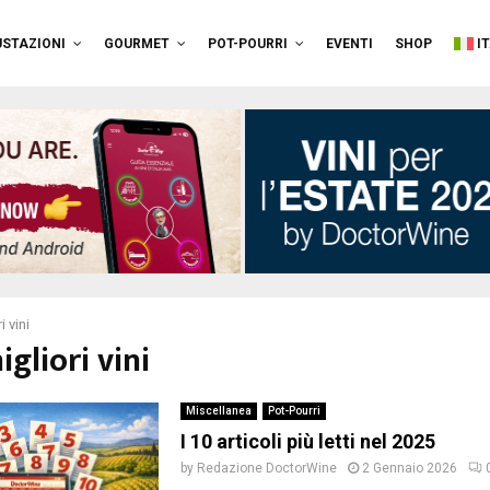
STAZIONI
GOURMET
POT-POURRI
EVENTI
SHOP
I
i vini
igliori vini
Miscellanea
Pot-Pourri
I 10 articoli più letti nel 2025
by
Redazione DoctorWine
2 Gennaio 2026