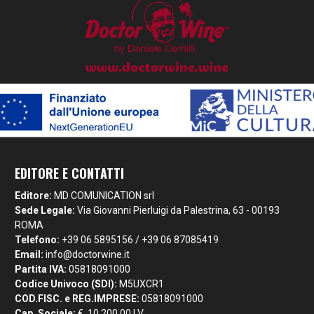
EDITORE E CONTATTI
Editore:
MD COMUNICATION srl
Sede Legale:
Via Giovanni Pierluigi da Palestrina, 63 - 00193
ROMA
Telefono:
+39 06 5895156 / +39 06 87085419
Email:
info@doctorwine.it
Partita IVA:
05818091000
Codice Univoco (SDI):
M5UXCR1
COD.FISC. e REG.IMPRESE:
05818091000
Cap. Sociale:
€. 10.200,00 I.V.