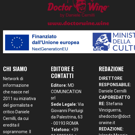
CHI SIAMO
EDITORE E
REDAZIONE
CONTATTI
DIRETTORE
Network di
RESPONSABILE:
informazione
Editore:
MD
Daniele Cernilli
COMUNICATION
che nasce nel
CAPOREDATTO
srl
2011 su iniziativa
RE:
Stefania
Sede Legale:
Via
del giornalista e
Vinciguerra,
Giovanni Pierluigi
critico Daniele
shedoctor@doct
da Palestrina, 63
Cernilli, da cui
orwine.it
- 00193 ROMA
eredita il
REDAZIONE:
Telefono:
+39
soprannome. Il