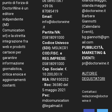
Iolanda Maggio,
06 5895156 /
punto di forza di
iolanda.maggio
+39 06
DoctorWine è un
@doctorwine.it
87085419
editore
Barbara
Email:
indipendente
Giannotti
info@doctorwine
(MD
(Calendario
.it
Comunication
Eventi),
Partita IVA:
srl) e la stretta
bg.giannotti@gm
05818091000
integrazione fra
ail.com
Codice Univoco
web e prodotti
PUBBLICITÀ,
(SDI):
M5UXCR1
cartacei per
MARKETING &
COD.FISC. e
garantire
EVENTI:
REG.IMPRESE:
informazione
pr@doctorwine.it
05818091000
giornalistica,
Cap. Sociale:
€.
AUTORI E
critica enoica e
10.200,00 I.V.
DEGUSTATORI
REA:
RM 930252
aggiornamenti
-
Roc:
36580 del
costanti.
5 maggio 2021
Contattaci:
Pec:
redazione@doctor
mdcomunication
wine.it
@legalmail.it