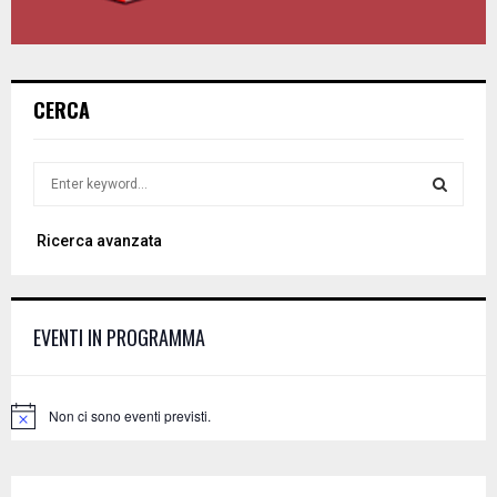
CERCA
S
e
a
S
Ricerca avanzata
r
c
E
h
f
A
EVENTI IN PROGRAMMA
o
r
R
:
C
Non ci sono eventi previsti.
N
o
H
t
i
c