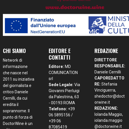
CHI SIAMO
EDITORE E
REDAZIONE
CONTATTI
DIRETTORE
Network di
RESPONSABILE:
informazione
Editore:
MD
Daniele Cernilli
COMUNICATION
che nasce nel
CAPOREDATTO
srl
2011 su iniziativa
RE:
Stefania
Sede Legale:
Via
del giornalista e
Vinciguerra,
Giovanni Pierluigi
critico Daniele
shedoctor@doct
da Palestrina, 63
Cernilli, da cui
orwine.it
- 00193 ROMA
eredita il
REDAZIONE:
Telefono:
+39
soprannome. Il
Iolanda Maggio,
06 5895156 /
punto di forza di
iolanda.maggio
+39 06
DoctorWine è un
@doctorwine.it
87085419