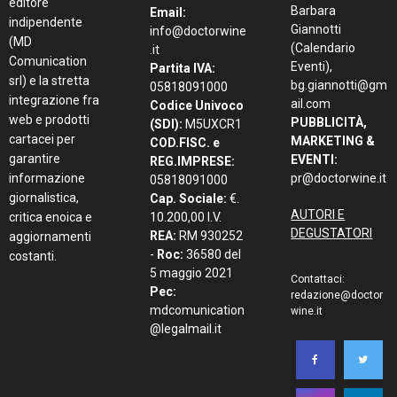
editore
Barbara
Email:
indipendente
Giannotti
info@doctorwine
(MD
(Calendario
.it
Comunication
Eventi),
Partita IVA:
srl) e la stretta
bg.giannotti@gm
05818091000
integrazione fra
ail.com
Codice Univoco
web e prodotti
PUBBLICITÀ,
(SDI):
M5UXCR1
cartacei per
MARKETING &
COD.FISC. e
garantire
EVENTI:
REG.IMPRESE:
informazione
pr@doctorwine.it
05818091000
giornalistica,
Cap. Sociale:
€.
AUTORI E
critica enoica e
10.200,00 I.V.
DEGUSTATORI
REA:
RM 930252
aggiornamenti
-
Roc:
36580 del
costanti.
5 maggio 2021
Contattaci:
Pec:
redazione@doctor
mdcomunication
wine.it
@legalmail.it