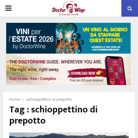
PRIMARY
MENU
Home
schioppettino di prepotto
Tag : schioppettino di
prepotto