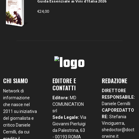
Guida Essenziale ai Vini d’Italia 2026
€
24,00
CHI SIAMO
EDITORE E
REDAZIONE
CONTATTI
DIRETTORE
Network di
RESPONSABILE:
informazione
Editore:
MD
Daniele Cernilli
COMUNICATION
che nasce nel
CAPOREDATTO
srl
2011 su iniziativa
RE:
Stefania
Sede Legale:
Via
del giornalista e
Vinciguerra,
Giovanni Pierluigi
critico Daniele
shedoctor@doct
da Palestrina, 63
Cernilli, da cui
orwine.it
- 00193 ROMA
eredita il