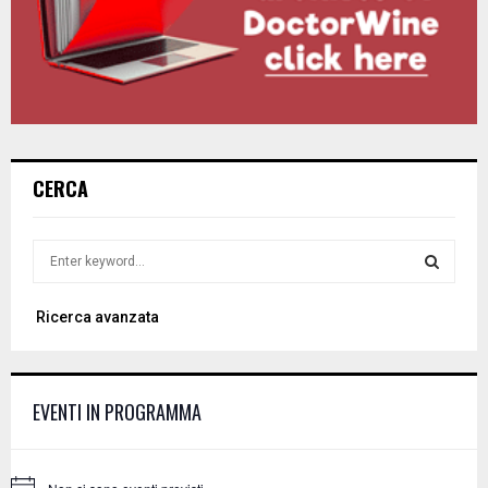
CERCA
S
e
a
S
Ricerca avanzata
r
c
E
h
f
A
EVENTI IN PROGRAMMA
o
r
R
:
C