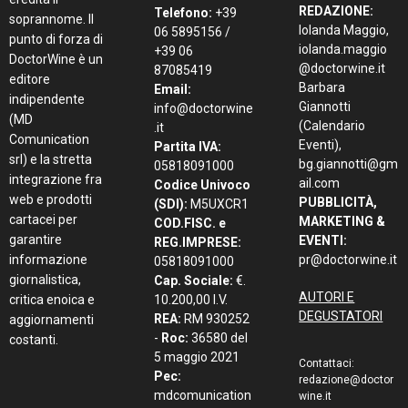
REDAZIONE:
Telefono:
+39
soprannome. Il
Iolanda Maggio,
06 5895156 /
punto di forza di
iolanda.maggio
+39 06
DoctorWine è un
@doctorwine.it
87085419
editore
Barbara
Email:
indipendente
Giannotti
info@doctorwine
(MD
(Calendario
.it
Comunication
Eventi),
Partita IVA:
srl) e la stretta
bg.giannotti@gm
05818091000
integrazione fra
ail.com
Codice Univoco
web e prodotti
PUBBLICITÀ,
(SDI):
M5UXCR1
cartacei per
MARKETING &
COD.FISC. e
garantire
EVENTI:
REG.IMPRESE:
informazione
pr@doctorwine.it
05818091000
giornalistica,
Cap. Sociale:
€.
AUTORI E
critica enoica e
10.200,00 I.V.
DEGUSTATORI
REA:
RM 930252
aggiornamenti
-
Roc:
36580 del
costanti.
5 maggio 2021
Contattaci:
Pec:
redazione@doctor
mdcomunication
wine.it