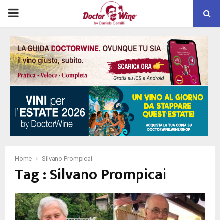
PRIMARY
MENU
Home
Silvano Prompicai
Tag : Silvano Prompicai