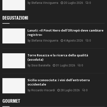
by
Stefania Vinciguerra
20 Luglio 2026
0
DEGUSTAZIONI
Lanati: «Il Pinot Nero dell’Oltrepò deve cambiare
registro»
by
Stefania Vinciguerra
4 Agosto 2026
0
Torre Rosazza e la ricerca della qualità
(assoluta)
by
Sissi Baratella
31 Luglio 2026
0
Sicilia sconosciuta: i vini dell’entroterra
occidentale
by
Riccardo Viscardi
28 Luglio 2026
0
GOURMET