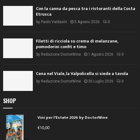
Con la canna da pesca tra i ristoranti della Costa
Etrusca
by
Paolo Valdastri
5 Agosto 2026
0
Filetti di ricciola su crema di melanzane,
pomodorini confit e timo
by
Redazione DoctorWine
1 Agosto 2026
0
Cena nel Viale, la Valpolicella si siede a tavola
by
Redazione DoctorWine
30 Luglio 2026
0
SHOP
Vini per l'Estate 2026 by DoctorWine
€
10,00