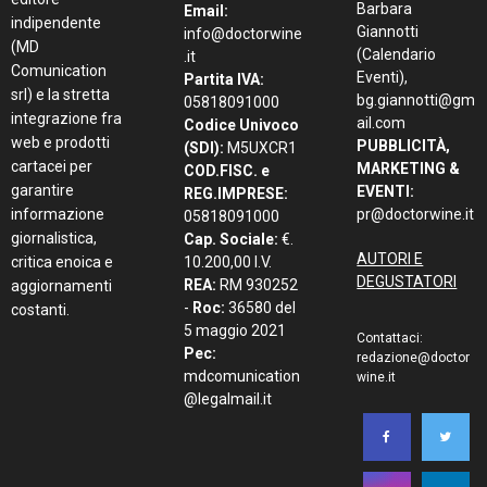
Barbara
Email:
indipendente
Giannotti
info@doctorwine
(MD
(Calendario
.it
Comunication
Eventi),
Partita IVA:
srl) e la stretta
bg.giannotti@gm
05818091000
integrazione fra
ail.com
Codice Univoco
web e prodotti
PUBBLICITÀ,
(SDI):
M5UXCR1
cartacei per
MARKETING &
COD.FISC. e
garantire
EVENTI:
REG.IMPRESE:
informazione
pr@doctorwine.it
05818091000
giornalistica,
Cap. Sociale:
€.
AUTORI E
critica enoica e
10.200,00 I.V.
DEGUSTATORI
REA:
RM 930252
aggiornamenti
-
Roc:
36580 del
costanti.
5 maggio 2021
Contattaci:
Pec:
redazione@doctor
mdcomunication
wine.it
@legalmail.it