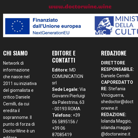
CHI SIAMO
EDITORE E
REDAZIONE
CONTATTI
DIRETTORE
Network di
RESPONSABILE:
informazione
Editore:
MD
Daniele Cernilli
COMUNICATION
che nasce nel
CAPOREDATTO
srl
2011 su iniziativa
RE:
Stefania
Sede Legale:
Via
del giornalista e
Vinciguerra,
Giovanni Pierluigi
critico Daniele
shedoctor@doct
da Palestrina, 63
Cernilli, da cui
orwine.it
- 00193 ROMA
eredita il
REDAZIONE:
Telefono:
+39
soprannome. Il
Iolanda Maggio,
06 5895156 /
punto di forza di
iolanda.maggio
+39 06
DoctorWine è un
@doctorwine.it
87085419
editore