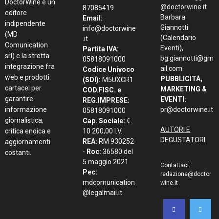
DoctorWine è un
@doctorwine.it
87085419
editore
Barbara
Email:
indipendente
Giannotti
info@doctorwine
(MD
(Calendario
.it
Comunication
Eventi),
Partita IVA:
srl) e la stretta
bg.giannotti@gm
05818091000
integrazione fra
ail.com
Codice Univoco
web e prodotti
PUBBLICITÀ,
(SDI):
M5UXCR1
cartacei per
MARKETING &
COD.FISC. e
garantire
EVENTI:
REG.IMPRESE:
informazione
pr@doctorwine.it
05818091000
giornalistica,
Cap. Sociale:
€.
AUTORI E
critica enoica e
10.200,00 I.V.
DEGUSTATORI
REA:
RM 930252
aggiornamenti
-
Roc:
36580 del
costanti.
5 maggio 2021
Contattaci:
Pec:
redazione@doctor
mdcomunication
wine.it
@legalmail.it