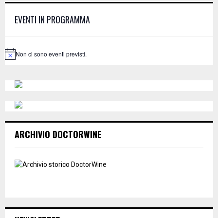
f
A
EVENTI IN PROGRAMMA
o
r
R
:
C
Non ci sono eventi previsti.
N
o
H
t
i
c
e
ARCHIVIO DOCTORWINE