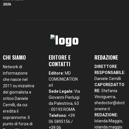
CHI SIAMO
EDITORE E
REDAZIONE
CONTATTI
DIRETTORE
Network di
RESPONSABILE:
informazione
Editore:
MD
Daniele Cernilli
COMUNICATION
che nasce nel
CAPOREDATTO
srl
2011 su iniziativa
RE:
Stefania
Sede Legale:
Via
del giornalista e
Vinciguerra,
Giovanni Pierluigi
critico Daniele
shedoctor@doct
da Palestrina, 63
Cernilli, da cui
orwine.it
- 00193 ROMA
eredita il
REDAZIONE:
Telefono:
+39
soprannome. Il
Iolanda Maggio,
06 5895156 /
punto di forza di
iolanda.maggio
+39 06