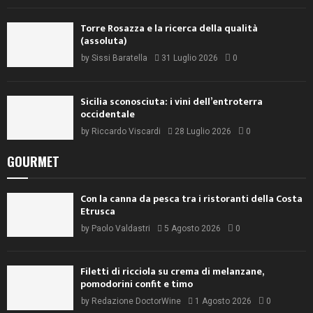
Torre Rosazza e la ricerca della qualità
(assoluta)
by
Sissi Baratella
31 Luglio 2026
0
Sicilia sconosciuta: i vini dell’entroterra
occidentale
by
Riccardo Viscardi
28 Luglio 2026
0
GOURMET
Con la canna da pesca tra i ristoranti della Costa
Etrusca
by
Paolo Valdastri
5 Agosto 2026
0
Filetti di ricciola su crema di melanzane,
pomodorini confit e timo
by
Redazione DoctorWine
1 Agosto 2026
0