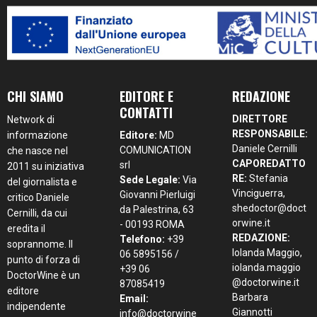
CHI SIAMO
EDITORE E
REDAZIONE
CONTATTI
DIRETTORE
Network di
RESPONSABILE:
informazione
Editore:
MD
Daniele Cernilli
COMUNICATION
che nasce nel
CAPOREDATTO
srl
2011 su iniziativa
RE:
Stefania
Sede Legale:
Via
del giornalista e
Vinciguerra,
Giovanni Pierluigi
critico Daniele
shedoctor@doct
da Palestrina, 63
Cernilli, da cui
orwine.it
- 00193 ROMA
eredita il
REDAZIONE:
Telefono:
+39
soprannome. Il
Iolanda Maggio,
06 5895156 /
punto di forza di
iolanda.maggio
+39 06
DoctorWine è un
@doctorwine.it
87085419
editore
Barbara
Email:
indipendente
Giannotti
info@doctorwine