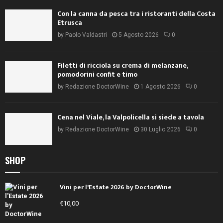
Con la canna da pesca tra i ristoranti della Costa
Etrusca
by
Paolo Valdastri
5 Agosto 2026
0
Filetti di ricciola su crema di melanzane,
pomodorini confit e timo
by
Redazione DoctorWine
1 Agosto 2026
0
Cena nel Viale, la Valpolicella si siede a tavola
by
Redazione DoctorWine
30 Luglio 2026
0
SHOP
Vini per l'Estate 2026 by DoctorWine
€
10,00