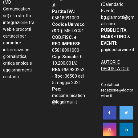
(MD
(Calendario
.it
Comunication
Eventi),
Partita IVA:
srl) e la stretta
bg.giannotti@gm
05818091000
integrazione fra
ail.com
Codice Univoco
web e prodotti
PUBBLICITÀ,
(SDI):
M5UXCR1
cartacei per
MARKETING &
COD.FISC. e
garantire
EVENTI:
REG.IMPRESE:
informazione
pr@doctorwine.it
05818091000
giornalistica,
Cap. Sociale:
€.
AUTORI E
critica enoica e
10.200,00 I.V.
DEGUSTATORI
REA:
RM 930252
aggiornamenti
-
Roc:
36580 del
costanti.
5 maggio 2021
Contattaci:
Pec:
redazione@doctor
mdcomunication
wine.it
@legalmail.it