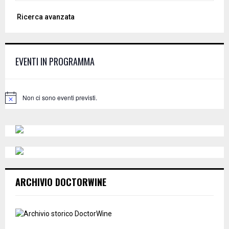
a
S
Ricerca avanzata
r
c
E
h
f
A
EVENTI IN PROGRAMMA
o
r
R
:
C
Non ci sono eventi previsti.
N
o
H
t
i
c
e
ARCHIVIO DOCTORWINE