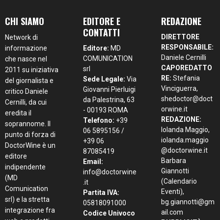
CHI SIAMO
EDITORE E
REDAZIONE
CONTATTI
DIRETTORE
Network di
RESPONSABILE:
informazione
Editore:
MD
Daniele Cernilli
COMUNICATION
che nasce nel
CAPOREDATTO
srl
2011 su iniziativa
RE:
Stefania
Sede Legale:
Via
del giornalista e
Vinciguerra,
Giovanni Pierluigi
critico Daniele
shedoctor@doct
da Palestrina, 63
Cernilli, da cui
orwine.it
- 00193 ROMA
eredita il
REDAZIONE:
Telefono:
+39
soprannome. Il
Iolanda Maggio,
06 5895156 /
punto di forza di
iolanda.maggio
+39 06
DoctorWine è un
@doctorwine.it
87085419
editore
Barbara
Email:
indipendente
Giannotti
info@doctorwine
(MD
(Calendario
.it
Comunication
Eventi),
Partita IVA:
srl) e la stretta
bg.giannotti@gm
05818091000
integrazione fra
ail.com
Codice Univoco