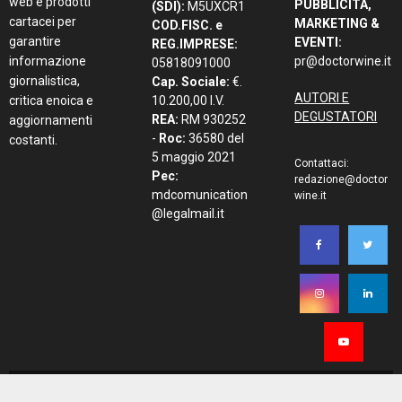
web e prodotti
PUBBLICITÀ,
(SDI):
M5UXCR1
cartacei per
MARKETING &
COD.FISC. e
garantire
EVENTI:
REG.IMPRESE:
informazione
pr@doctorwine.it
05818091000
giornalistica,
Cap. Sociale:
€.
AUTORI E
critica enoica e
10.200,00 I.V.
DEGUSTATORI
REA:
RM 930252
aggiornamenti
-
Roc:
36580 del
costanti.
5 maggio 2021
Contattaci:
Pec:
redazione@doctor
mdcomunication
wine.it
@legalmail.it
DoctorWine @2026 all right reserved - Designed and Developed by