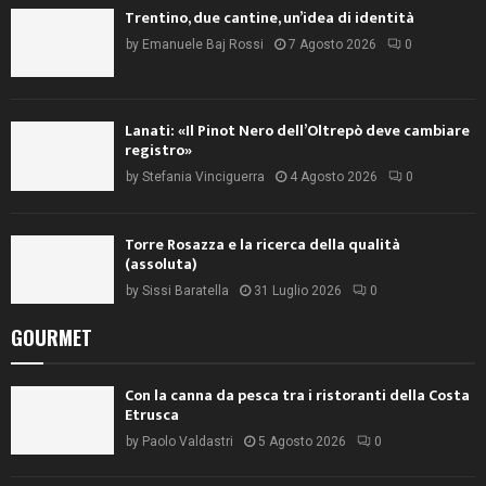
Trentino, due cantine, un’idea di identità
by
Emanuele Baj Rossi
7 Agosto 2026
0
Lanati: «Il Pinot Nero dell’Oltrepò deve cambiare
registro»
by
Stefania Vinciguerra
4 Agosto 2026
0
Torre Rosazza e la ricerca della qualità
(assoluta)
by
Sissi Baratella
31 Luglio 2026
0
GOURMET
Con la canna da pesca tra i ristoranti della Costa
Etrusca
by
Paolo Valdastri
5 Agosto 2026
0