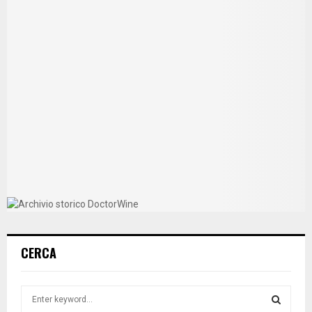
CERCA
S
e