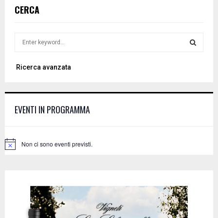
CERCA
S
e
a
S
Ricerca avanzata
r
c
E
h
f
A
EVENTI IN PROGRAMMA
o
r
R
:
C
Non ci sono eventi previsti.
N
o
H
t
i
c
e