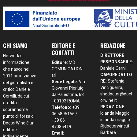
CHI SIAMO
EDITORE E
REDAZIONE
CONTATTI
DIRETTORE
Network di
RESPONSABILE:
informazione
Editore:
MD
Daniele Cernilli
COMUNICATION
che nasce nel
CAPOREDATTO
srl
2011 su iniziativa
RE:
Stefania
Sede Legale:
Via
del giornalista e
Vinciguerra,
Giovanni Pierluigi
critico Daniele
shedoctor@doct
da Palestrina, 63
Cernilli, da cui
orwine.it
- 00193 ROMA
eredita il
REDAZIONE:
Telefono:
+39
soprannome. Il
Iolanda Maggio,
06 5895156 /
punto di forza di
iolanda.maggio
+39 06
DoctorWine è un
@doctorwine.it
87085419
editore
Barbara
Email:
indipendente