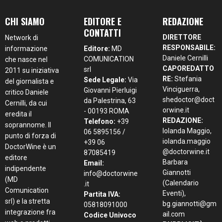
REDAZIONE:
Telefono:
+39
soprannome. Il
Iolanda Maggio,
06 5895156 /
punto di forza di
iolanda.maggio
+39 06
DoctorWine è un
@doctorwine.it
87085419
editore
Barbara
Email:
indipendente
Giannotti
info@doctorwine
(MD
(Calendario
.it
Comunication
Eventi),
Partita IVA:
srl) e la stretta
bg.giannotti@gm
05818091000
integrazione fra
ail.com
Codice Univoco
web e prodotti
PUBBLICITÀ,
(SDI):
M5UXCR1
cartacei per
MARKETING &
COD.FISC. e
garantire
EVENTI:
REG.IMPRESE:
informazione
pr@doctorwine.it
05818091000
giornalistica,
Cap. Sociale:
€.
AUTORI E
critica enoica e
10.200,00 I.V.
DEGUSTATORI
REA:
RM 930252
aggiornamenti
-
Roc:
36580 del
costanti.
5 maggio 2021
Contattaci:
Pec:
redazione@doctor
mdcomunication
wine.it
@legalmail.it