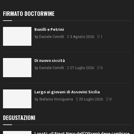
Largo ai giovani di Assovini Sicilia
by
Stefania Vinciguerra
20 Luglio 2026
0
DEGUSTAZIONI
Lanati: «Il Pinot Nero dell’Oltrepò deve cambiare
registro»
by
Stefania Vinciguerra
4 Agosto 2026
0
Torre Rosazza e la ricerca della qualità
(assoluta)
by
Sissi Baratella
31 Luglio 2026
0
Sicilia sconosciuta: i vini dell’entroterra
occidentale