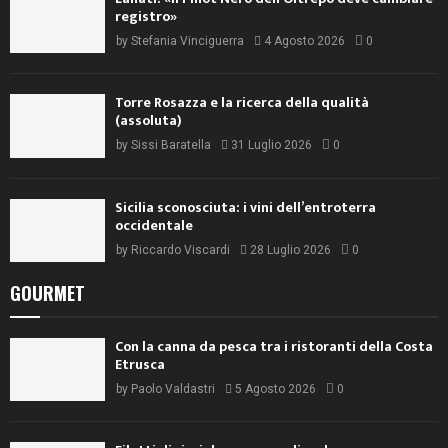
by
Riccardo Viscardi
28 Luglio 2026
0
GOURMET
Con la canna da pesca tra i ristoranti della Costa
Etrusca
by
Paolo Valdastri
5 Agosto 2026
0
Filetti di ricciola su crema di melanzane,
pomodorini confit e timo
by
Redazione DoctorWine
1 Agosto 2026
0
Cena nel Viale, la Valpolicella si siede a tavola
by
Redazione DoctorWine
30 Luglio 2026
0
SHOP