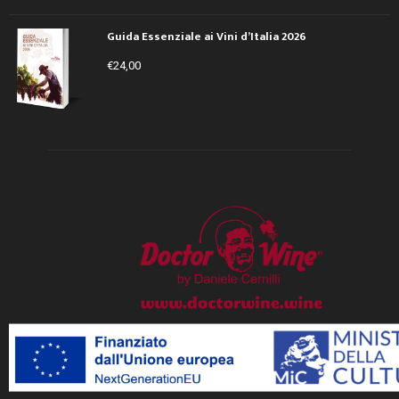
CHI SIAMO
EDITORE E
REDAZIONE
CONTATTI
DIRETTORE
Network di
RESPONSABILE:
informazione
Editore:
MD
Daniele Cernilli
COMUNICATION
che nasce nel
CAPOREDATTO
srl
2011 su iniziativa
RE:
Stefania
Sede Legale:
Via
del giornalista e
Vinciguerra,
Giovanni Pierluigi
critico Daniele
shedoctor@doct
da Palestrina, 63
Cernilli, da cui
orwine.it
- 00193 ROMA
eredita il