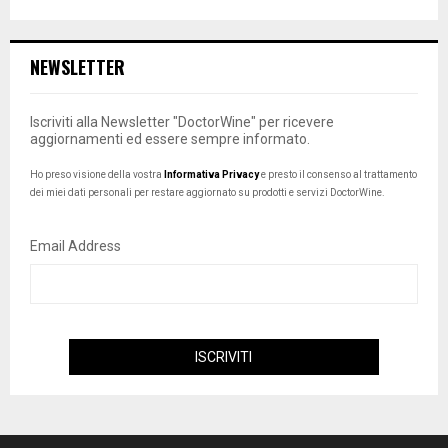
Email Address
FIRMATO DOCTORWINE
Bonilli e Petrini
by
Daniele Cernilli
3 Agosto 2026
1
Di nuovo siccità
by
Daniele Cernilli
27 Luglio 2026
0