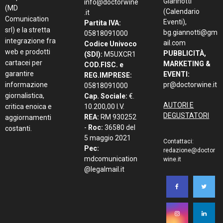
Giannotti
info@doctorwine
(MD
(Calendario
.it
Comunication
Eventi),
Partita IVA:
srl) e la stretta
bg.giannotti@gm
05818091000
integrazione fra
ail.com
Codice Univoco
web e prodotti
PUBBLICITÀ,
(SDI):
M5UXCR1
cartacei per
MARKETING &
COD.FISC. e
garantire
EVENTI:
REG.IMPRESE:
informazione
pr@doctorwine.it
05818091000
giornalistica,
Cap. Sociale:
€.
AUTORI E
critica enoica e
10.200,00 I.V.
DEGUSTATORI
REA:
RM 930252
aggiornamenti
-
Roc:
36580 del
costanti.
5 maggio 2021
Contattaci:
Pec:
redazione@doctor
mdcomunication
wine.it
@legalmail.it