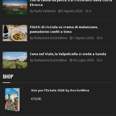
Con la canna da pesca tra i ristoranti della Costa
Etrusca
by
Paolo Valdastri
5 Agosto 2026
0
Filetti di ricciola su crema di melanzane,
pomodorini confit e timo
by
Redazione DoctorWine
1 Agosto 2026
0
Cena nel Viale, la Valpolicella si siede a tavola
by
Redazione DoctorWine
30 Luglio 2026
0
SHOP
Vini per l'Estate 2026 by DoctorWine
€
10,00