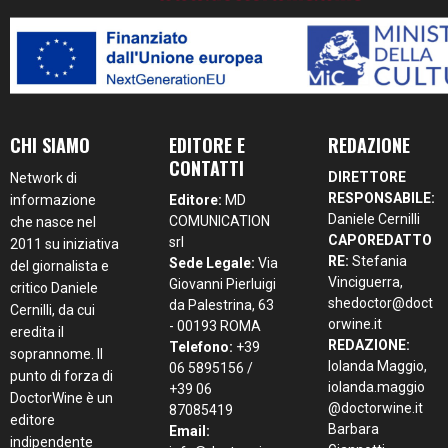
CHI SIAMO
EDITORE E
REDAZIONE
CONTATTI
DIRETTORE
Network di
RESPONSABILE:
informazione
Editore:
MD
Daniele Cernilli
COMUNICATION
che nasce nel
CAPOREDATTO
srl
2011 su iniziativa
RE:
Stefania
Sede Legale:
Via
del giornalista e
Vinciguerra,
Giovanni Pierluigi
critico Daniele
shedoctor@doct
da Palestrina, 63
Cernilli, da cui
orwine.it
- 00193 ROMA
eredita il
REDAZIONE:
Telefono:
+39
soprannome. Il
Iolanda Maggio,
06 5895156 /
punto di forza di
iolanda.maggio
+39 06
DoctorWine è un
@doctorwine.it
87085419
editore
Barbara
Email:
indipendente