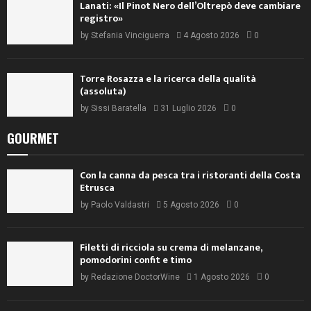
Lanati: «Il Pinot Nero dell’Oltrepò deve cambiare
registro»
by
Stefania Vinciguerra
4 Agosto 2026
0
Torre Rosazza e la ricerca della qualità
(assoluta)
by
Sissi Baratella
31 Luglio 2026
0
GOURMET
Con la canna da pesca tra i ristoranti della Costa
Etrusca
by
Paolo Valdastri
5 Agosto 2026
0
Filetti di ricciola su crema di melanzane,
pomodorini confit e timo
by
Redazione DoctorWine
1 Agosto 2026
0