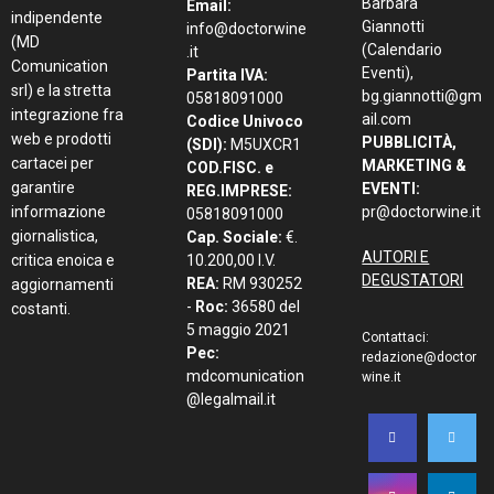
Barbara
Email:
indipendente
Giannotti
info@doctorwine
(MD
(Calendario
.it
Comunication
Eventi),
Partita IVA:
srl) e la stretta
bg.giannotti@gm
05818091000
integrazione fra
ail.com
Codice Univoco
web e prodotti
PUBBLICITÀ,
(SDI):
M5UXCR1
cartacei per
MARKETING &
COD.FISC. e
garantire
EVENTI:
REG.IMPRESE:
informazione
pr@doctorwine.it
05818091000
giornalistica,
Cap. Sociale:
€.
AUTORI E
critica enoica e
10.200,00 I.V.
DEGUSTATORI
REA:
RM 930252
aggiornamenti
-
Roc:
36580 del
costanti.
5 maggio 2021
Contattaci:
Pec:
redazione@doctor
mdcomunication
wine.it
@legalmail.it