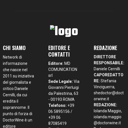
CHI SIAMO
EDITORE E
REDAZIONE
CONTATTI
DIRETTORE
Network di
RESPONSABILE:
informazione
Editore:
MD
Daniele Cernilli
COMUNICATION
che nasce nel
CAPOREDATTO
srl
2011 su iniziativa
RE:
Stefania
Sede Legale:
Via
del giornalista e
Vinciguerra,
Giovanni Pierluigi
critico Daniele
shedoctor@doct
da Palestrina, 63
Cernilli, da cui
orwine.it
- 00193 ROMA
eredita il
REDAZIONE:
Telefono:
+39
soprannome. Il
Iolanda Maggio,
06 5895156 /
punto di forza di
iolanda.maggio
+39 06
DoctorWine è un
@doctorwine.it
87085419
editore