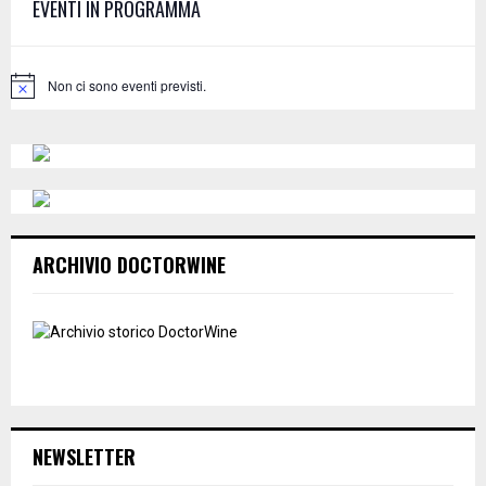
EVENTI IN PROGRAMMA
o
r
R
:
C
Non ci sono eventi previsti.
N
o
H
t
i
c
e
ARCHIVIO DOCTORWINE
NEWSLETTER