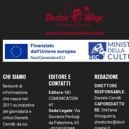
CHI SIAMO
EDITORE E
REDAZIONE
CONTATTI
DIRETTORE
Network di
RESPONSABILE:
informazione
Editore:
MD
Daniele Cernilli
COMUNICATION
che nasce nel
CAPOREDATTO
srl
2011 su iniziativa
RE:
Stefania
Sede Legale:
Via
del giornalista e
Vinciguerra,
Giovanni Pierluigi
critico Daniele
shedoctor@doct
da Palestrina, 63
Cernilli, da cui
orwine.it
- 00193 ROMA