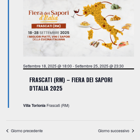
z
g
a
i
z
o
i
n
o
n
e
e
Settembre 18, 2025 @ 18:00
-
Settembre 25, 2025 @ 23:30
FRASCATI (RM) – FIERA DEI SAPORI
D’ITALIA 2025
Villa Torlonia
Frascati (RM)
Giorno precedente
Giorno successivo