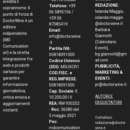
eredita il
REDAZIONE:
Telefono:
+39
soprannome. Il
Iolanda Maggio,
06 5895156 /
punto di forza di
iolanda.maggio
+39 06
DoctorWine è un
@doctorwine.it
87085419
editore
Barbara
Email:
indipendente
Giannotti
info@doctorwine
(MD
(Calendario
.it
Comunication
Eventi),
Partita IVA:
srl) e la stretta
bg.giannotti@gm
05818091000
integrazione fra
ail.com
Codice Univoco
web e prodotti
PUBBLICITÀ,
(SDI):
M5UXCR1
cartacei per
MARKETING &
COD.FISC. e
garantire
EVENTI:
REG.IMPRESE:
informazione
pr@doctorwine.it
05818091000
giornalistica,
Cap. Sociale:
€.
AUTORI E
critica enoica e
10.200,00 I.V.
DEGUSTATORI
REA:
RM 930252
aggiornamenti
-
Roc:
36580 del
costanti.
5 maggio 2021
Contattaci:
Pec:
redazione@doctor
mdcomunication
wine.it