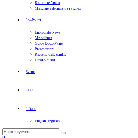
Ristorante Amico
Mangiare e dormire tra i vigneti
Pot-Pourri
Enomondo News
Miscellanea
Guide DoctorWine
Presentazioni
Racconti dalle cantine
Dicono di noi
Eventi
SHOP
Italiano
English
(
Inglese
)
Search
Search
for:
Facebook
Twitter
Instagram
Linkedin
Youtube
0