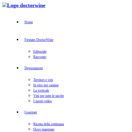
Home
Firmato DoctorWine
Editoriale
Racconto
Degustazioni
Territori e vini
In giro per cantine
La verticale
Vini per tutte le tasche
I nostri video
Gourmet
Ricetta della settimana
Dove mangiare