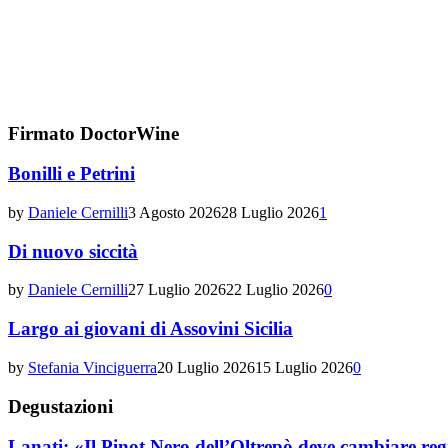
Firmato DoctorWine
Bonilli e Petrini
by
Daniele Cernilli
3 Agosto 2026
28 Luglio 2026
1
Di nuovo siccità
by
Daniele Cernilli
27 Luglio 2026
22 Luglio 2026
0
Largo ai giovani di Assovini Sicilia
by
Stefania Vinciguerra
20 Luglio 2026
15 Luglio 2026
0
Degustazioni
Lanati: «Il Pinot Nero dell’Oltrepò deve cambiare reg