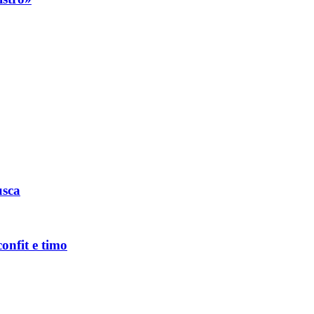
usca
onfit e timo