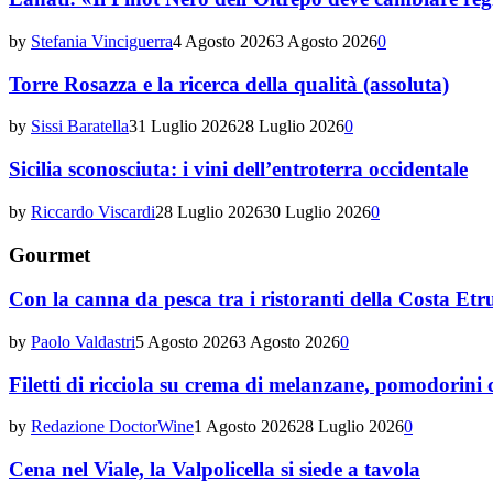
by
Stefania Vinciguerra
4 Agosto 2026
3 Agosto 2026
0
Torre Rosazza e la ricerca della qualità (assoluta)
by
Sissi Baratella
31 Luglio 2026
28 Luglio 2026
0
Sicilia sconosciuta: i vini dell’entroterra occidentale
by
Riccardo Viscardi
28 Luglio 2026
30 Luglio 2026
0
Gourmet
Con la canna da pesca tra i ristoranti della Costa Etr
by
Paolo Valdastri
5 Agosto 2026
3 Agosto 2026
0
Filetti di ricciola su crema di melanzane, pomodorini c
by
Redazione DoctorWine
1 Agosto 2026
28 Luglio 2026
0
Cena nel Viale, la Valpolicella si siede a tavola