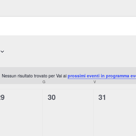
Nessun risultato trovato per Vai ai
prossimi eventi in programma ev
N
RCOLEDÌ
G
GIOVEDÌ
V
VENERDÌ
o
t
0
0
0
29
30
31
i
e
e
e
c
e
v
v
v
e
e
e