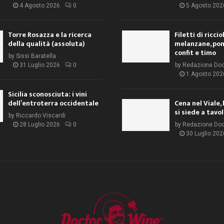
4 Agosto 2026
0
5 Agosto 202
Torre Rosazza e la ricerca
Filetti di ricci
della qualità (assoluta)
melanzane, po
confit e timo
by
Sissi Baratella
31 Luglio 2026
0
by
Redazione Do
1 Agosto 202
Sicilia sconosciuta: i vini
dell’entroterra occidentale
Cena nel Viale, 
si siede a tavo
by
Riccardo Viscardi
28 Luglio 2026
0
by
Redazione Do
30 Luglio 202