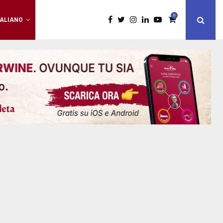
0
TALIANO