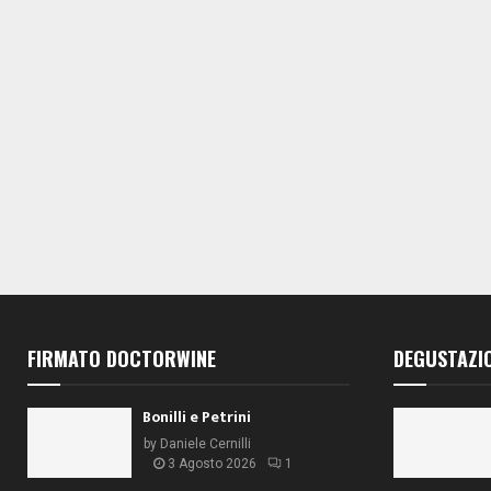
i
i
i
,
,
,
FIRMATO DOCTORWINE
DEGUSTAZI
Bonilli e Petrini
by
Daniele Cernilli
3 Agosto 2026
1