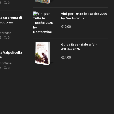
6
0
Vini per Tutte le Tasche 2026
ola su crema di
by DoctorWine
modorini
€
10,00
ctorWine
6
0
Guida Essenziale ai Vini
d’Italia 2026
la Valpolicella
la
€
24,00
ctorWine
6
0