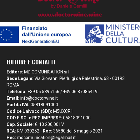
EDITORE E CONTATTI
Editore:
MD COMUNICATION srl
Sede Legale:
Via Giovanni Pierluigi da Palestrina, 63 - 00193
ROMA
Telefono:
+39 06 5895156 / +39 06 87085419
Email:
info@doctorwine.it
Partita IVA:
05818091000
Codice Univoco (SDI):
M5UXCR1
COD.FISC. e REG.IMPRESE:
05818091000
Cap. Sociale:
€. 10.200,00 I.V.
REA:
RM 930252 -
Roc:
36580 del 5 maggio 2021
Pec:
mdcomunication@legalmail.it