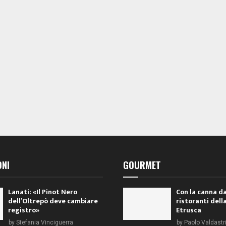
i
i
,
,
ONI
GOURMET
Lanati: «Il Pinot Nero
Con la canna da
dell’Oltrepò deve cambiare
ristoranti dell
registro»
Etrusca
by
Stefania Vinciguerra
by
Paolo Valdastr