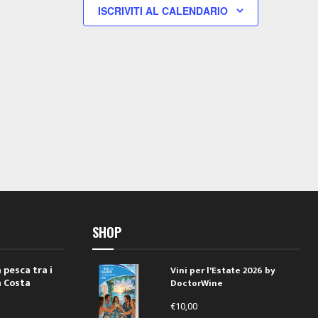
i
i
ISCRIVITI AL CALENDARIO
,
,
SHOP
 pesca tra i
Vini per l'Estate 2026 by
a Costa
DoctorWine
€
10,00
i