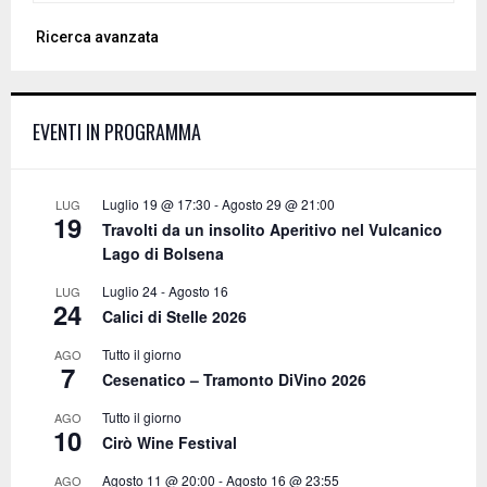
a
S
Ricerca avanzata
r
c
E
h
f
A
EVENTI IN PROGRAMMA
o
r
R
:
C
Luglio 19 @ 17:30
-
Agosto 29 @ 21:00
LUG
19
Travolti da un insolito Aperitivo nel Vulcanico
H
Lago di Bolsena
Luglio 24
-
Agosto 16
LUG
24
Calici di Stelle 2026
Tutto il giorno
AGO
7
Cesenatico – Tramonto DiVino 2026
Tutto il giorno
AGO
10
Cirò Wine Festival
Agosto 11 @ 20:00
-
Agosto 16 @ 23:55
AGO