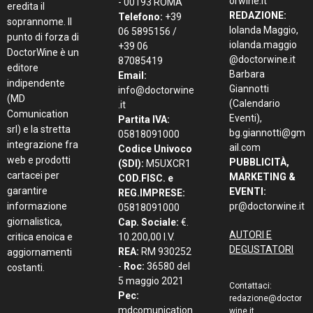
orwine.it
- 00193 ROMA
eredita il
REDAZIONE:
Telefono:
+39
soprannome. Il
Iolanda Maggio,
06 5895156 /
punto di forza di
iolanda.maggio
+39 06
DoctorWine è un
@doctorwine.it
87085419
editore
Barbara
Email:
indipendente
Giannotti
info@doctorwine
(MD
(Calendario
.it
Comunication
Eventi),
Partita IVA:
srl) e la stretta
bg.giannotti@gm
05818091000
integrazione fra
ail.com
Codice Univoco
web e prodotti
PUBBLICITÀ,
(SDI):
M5UXCR1
cartacei per
MARKETING &
COD.FISC. e
garantire
EVENTI:
REG.IMPRESE:
informazione
pr@doctorwine.it
05818091000
giornalistica,
Cap. Sociale:
€.
AUTORI E
critica enoica e
10.200,00 I.V.
DEGUSTATORI
REA:
RM 930252
aggiornamenti
-
Roc:
36580 del
costanti.
5 maggio 2021
Contattaci:
Pec:
redazione@doctor
mdcomunication
wine.it