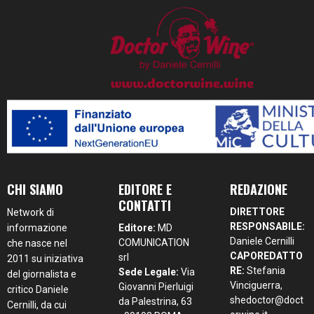
CHI SIAMO
EDITORE E
REDAZIONE
CONTATTI
DIRETTORE
Network di
RESPONSABILE:
informazione
Editore:
MD
Daniele Cernilli
COMUNICATION
che nasce nel
CAPOREDATTO
srl
2011 su iniziativa
RE:
Stefania
Sede Legale:
Via
del giornalista e
Vinciguerra,
Giovanni Pierluigi
critico Daniele
shedoctor@doct
da Palestrina, 63
Cernilli, da cui