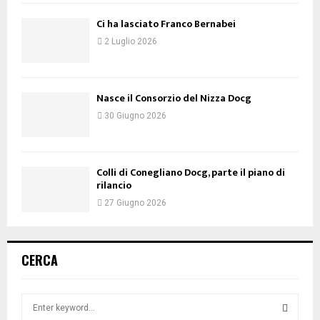
Ci ha lasciato Franco Bernabei
2 Luglio 2026
Nasce il Consorzio del Nizza Docg
30 Giugno 2026
Colli di Conegliano Docg, parte il piano di
rilancio
27 Giugno 2026
CERCA
S
e