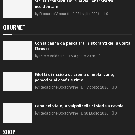
Sicilia sconosciuta: i vini dell’entroterra
occidentale
by
Riccardo Viscardi
28 Luglio 2026
0
GOURMET
Con la canna da pesca tra i ristoranti della Costa
Etrusca
by
Paolo Valdastri
5 Agosto 2026
0
Filetti di ricciola su crema di melanzane,
pomodorini confit e timo
by
Redazione DoctorWine
1 Agosto 2026
0
Cena nel Viale, la Valpolicella si siede a tavola
by
Redazione DoctorWine
30 Luglio 2026
0
SHOP