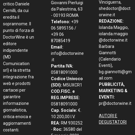
Vinciguerra,
Giovanni Pierluigi
critico Daniele
shedoctor@doct
da Palestrina, 63
Cernilli, da cui
orwine.it
- 00193 ROMA
eredita il
REDAZIONE:
Telefono:
+39
soprannome. Il
Iolanda Maggio,
06 5895156 /
punto di forza di
iolanda.maggio
+39 06
DoctorWine è un
@doctorwine.it
87085419
editore
Barbara
Email:
indipendente
Giannotti
info@doctorwine
(MD
(Calendario
.it
Comunication
Eventi),
Partita IVA:
srl) e la stretta
bg.giannotti@gm
05818091000
integrazione fra
ail.com
Codice Univoco
web e prodotti
PUBBLICITÀ,
(SDI):
M5UXCR1
cartacei per
MARKETING &
COD.FISC. e
garantire
EVENTI:
REG.IMPRESE:
informazione
pr@doctorwine.it
05818091000
giornalistica,
Cap. Sociale:
€.
AUTORI E
critica enoica e
10.200,00 I.V.
DEGUSTATORI
REA:
RM 930252
aggiornamenti
-
Roc:
36580 del
costanti.