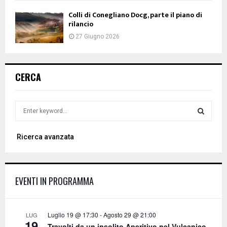
Colli di Conegliano Docg, parte il piano di
rilancio
27 Giugno 2026
CERCA
S
e
a
S
Ricerca avanzata
r
c
E
h
f
A
EVENTI IN PROGRAMMA
o
r
R
:
C
Luglio 19 @ 17:30
-
Agosto 29 @ 21:00
LUG
19
Travolti da un insolito Aperitivo nel Vulcanico