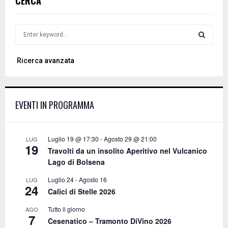
CERCA
S
e
a
S
Ricerca avanzata
r
c
E
h
f
A
EVENTI IN PROGRAMMA
o
r
R
:
C
Luglio 19 @ 17:30
-
Agosto 29 @ 21:00
LUG
19
Travolti da un insolito Aperitivo nel Vulcanico
H
Lago di Bolsena
Luglio 24
-
Agosto 16
LUG
24
Calici di Stelle 2026
Tutto il giorno
AGO
7
Cesenatico – Tramonto DiVino 2026