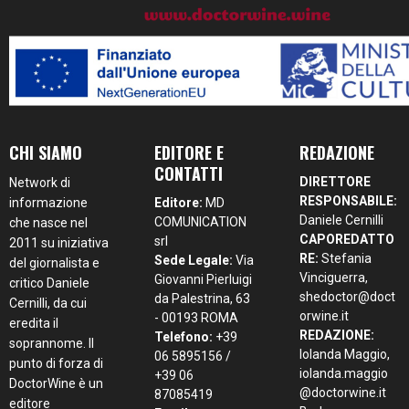
CHI SIAMO
EDITORE E
REDAZIONE
CONTATTI
DIRETTORE
Network di
RESPONSABILE:
informazione
Editore:
MD
Daniele Cernilli
COMUNICATION
che nasce nel
CAPOREDATTO
srl
2011 su iniziativa
RE:
Stefania
Sede Legale:
Via
del giornalista e
Vinciguerra,
Giovanni Pierluigi
critico Daniele
shedoctor@doct
da Palestrina, 63
Cernilli, da cui
orwine.it
- 00193 ROMA
eredita il
REDAZIONE:
Telefono:
+39
soprannome. Il
Iolanda Maggio,
06 5895156 /
punto di forza di
iolanda.maggio
+39 06
DoctorWine è un
@doctorwine.it
87085419
editore