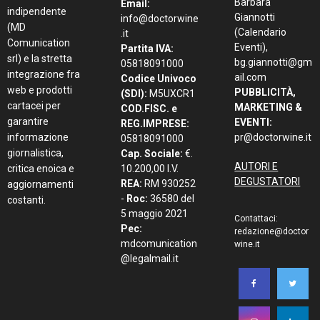
Barbara
Email:
indipendente
Giannotti
info@doctorwine
(MD
(Calendario
.it
Comunication
Eventi),
Partita IVA:
srl) e la stretta
bg.giannotti@gm
05818091000
integrazione fra
ail.com
Codice Univoco
web e prodotti
PUBBLICITÀ,
(SDI):
M5UXCR1
cartacei per
MARKETING &
COD.FISC. e
garantire
EVENTI:
REG.IMPRESE:
informazione
pr@doctorwine.it
05818091000
giornalistica,
Cap. Sociale:
€.
AUTORI E
critica enoica e
10.200,00 I.V.
DEGUSTATORI
REA:
RM 930252
aggiornamenti
-
Roc:
36580 del
costanti.
5 maggio 2021
Contattaci:
Pec:
redazione@doctor
mdcomunication
wine.it
@legalmail.it