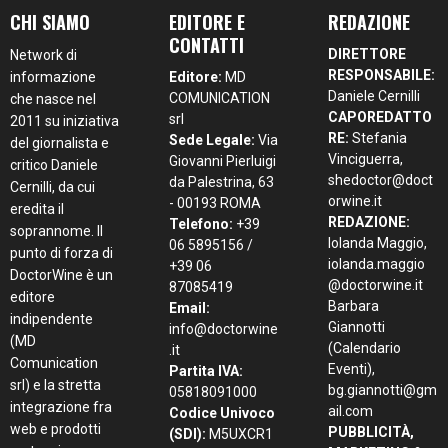
CHI SIAMO
EDITORE E
REDAZIONE
CONTATTI
DIRETTORE
Network di
RESPONSABILE:
informazione
Editore:
MD
Daniele Cernilli
COMUNICATION
che nasce nel
CAPOREDATTO
srl
2011 su iniziativa
RE:
Stefania
Sede Legale:
Via
del giornalista e
Vinciguerra,
Giovanni Pierluigi
critico Daniele
shedoctor@doct
da Palestrina, 63
Cernilli, da cui
orwine.it
- 00193 ROMA
eredita il
REDAZIONE:
Telefono:
+39
soprannome. Il
Iolanda Maggio,
06 5895156 /
punto di forza di
iolanda.maggio
+39 06
DoctorWine è un
@doctorwine.it
87085419
editore
Barbara
Email:
indipendente
Giannotti
info@doctorwine
(MD
(Calendario
.it
Comunication
Eventi),
Partita IVA:
srl) e la stretta
bg.giannotti@gm
05818091000
integrazione fra
ail.com
Codice Univoco
web e prodotti
PUBBLICITÀ,
(SDI):
M5UXCR1