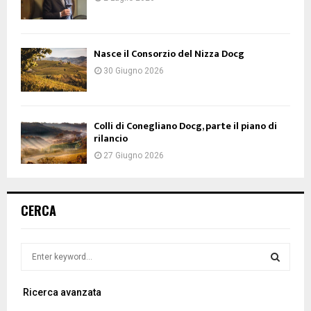
Nasce il Consorzio del Nizza Docg
30 Giugno 2026
Colli di Conegliano Docg, parte il piano di
rilancio
27 Giugno 2026
CERCA
S
e
a
S
Ricerca avanzata
r
c