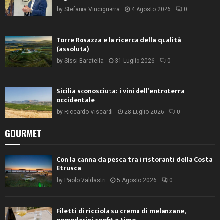
by
Stefania Vinciguerra
4 Agosto 2026
0
Torre Rosazza e la ricerca della qualità
(assoluta)
by
Sissi Baratella
31 Luglio 2026
0
Sicilia sconosciuta: i vini dell’entroterra
occidentale
by
Riccardo Viscardi
28 Luglio 2026
0
GOURMET
Con la canna da pesca tra i ristoranti della Costa
Etrusca
by
Paolo Valdastri
5 Agosto 2026
0
Filetti di ricciola su crema di melanzane,
pomodorini confit e timo