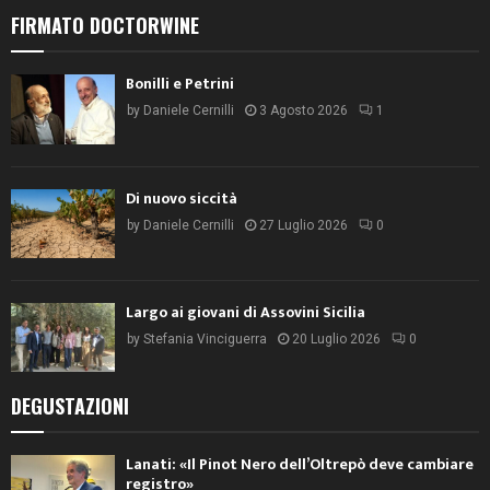
FIRMATO DOCTORWINE
Bonilli e Petrini
by
Daniele Cernilli
3 Agosto 2026
1
Di nuovo siccità
by
Daniele Cernilli
27 Luglio 2026
0
Largo ai giovani di Assovini Sicilia
by
Stefania Vinciguerra
20 Luglio 2026
0
DEGUSTAZIONI
Lanati: «Il Pinot Nero dell’Oltrepò deve cambiare
registro»