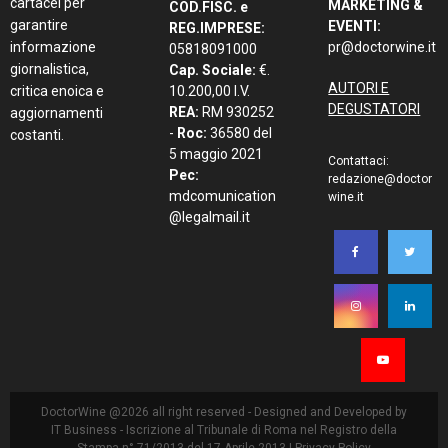
cartacei per
MARKETING &
COD.FISC. e
garantire
EVENTI:
REG.IMPRESE:
informazione
pr@doctorwine.it
05818091000
giornalistica,
Cap. Sociale:
€.
AUTORI E
critica enoica e
10.200,00 I.V.
DEGUSTATORI
REA:
RM 930252
aggiornamenti
-
Roc:
36580 del
costanti.
5 maggio 2021
Contattaci:
Pec:
redazione@doctor
mdcomunication
wine.it
@legalmail.it
DoctorWine @2026 all right reserved - Designed and Developed by
IT Business
- Iscrizione al Tribunale di Roma nel Registro della
Stampa n° 71/2013 del 17 Aprile 2013 |
Privacy Policy