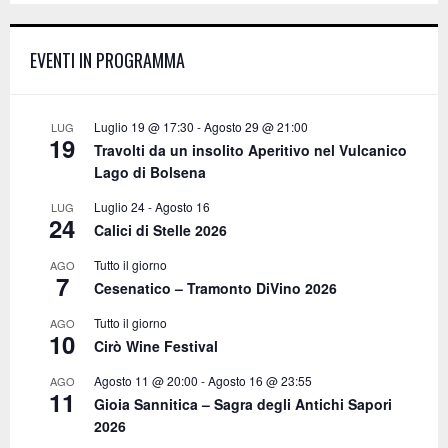
E
h
f
A
EVENTI IN PROGRAMMA
o
r
R
:
C
Luglio 19 @ 17:30
-
Agosto 29 @ 21:00
LUG
19
Travolti da un insolito Aperitivo nel Vulcanico
H
Lago di Bolsena
Luglio 24
-
Agosto 16
LUG
24
Calici di Stelle 2026
Tutto il giorno
AGO
7
Cesenatico – Tramonto DiVino 2026
Tutto il giorno
AGO
10
Cirò Wine Festival
Agosto 11 @ 20:00
-
Agosto 16 @ 23:55
AGO
11
Gioia Sannitica – Sagra degli Antichi Sapori
2026