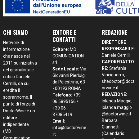
CHI SIAMO
EDITORE E
REDAZIONE
CONTATTI
DIRETTORE
Network di
RESPONSABILE:
informazione
Editore:
MD
Daniele Cernilli
COMUNICATION
che nasce nel
CAPOREDATTO
srl
2011 su iniziativa
RE:
Stefania
Sede Legale:
Via
del giornalista e
Vinciguerra,
Giovanni Pierluigi
critico Daniele
shedoctor@doct
da Palestrina, 63
Cernilli, da cui
orwine.it
- 00193 ROMA
eredita il
REDAZIONE:
Telefono:
+39
soprannome. Il
Iolanda Maggio,
06 5895156 /
punto di forza di
iolanda.maggio
+39 06
DoctorWine è un
@doctorwine.it
87085419
editore
Barbara
Email:
indipendente
Giannotti
info@doctorwine
(MD
(Calendario
.it
Comunication