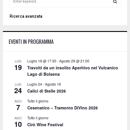
e
a
S
Ricerca avanzata
r
c
E
h
f
A
EVENTI IN PROGRAMMA
o
r
R
:
C
Luglio 19 @ 17:30
-
Agosto 29 @ 21:00
LUG
19
Travolti da un insolito Aperitivo nel Vulcanico
H
Lago di Bolsena
Luglio 24
-
Agosto 16
LUG
24
Calici di Stelle 2026
Tutto il giorno
AGO
7
Cesenatico – Tramonto DiVino 2026
Tutto il giorno
AGO
10
Cirò Wine Festival