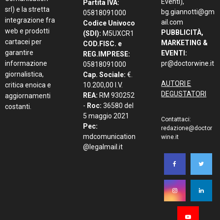
Eventi),
Partita IVA:
srl) e la stretta
bg.giannotti@gm
05818091000
integrazione fra
ail.com
Codice Univoco
web e prodotti
PUBBLICITÀ,
(SDI):
M5UXCR1
cartacei per
MARKETING &
COD.FISC. e
garantire
EVENTI:
REG.IMPRESE:
informazione
pr@doctorwine.it
05818091000
giornalistica,
Cap. Sociale:
€.
AUTORI E
critica enoica e
10.200,00 I.V.
DEGUSTATORI
REA:
RM 930252
aggiornamenti
-
Roc:
36580 del
costanti.
5 maggio 2021
Contattaci:
Pec:
redazione@doctor
mdcomunication
wine.it
@legalmail.it