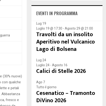
E
h
f
A
EVENTI IN PROGRAMMA
o
r
R
:
Lug
19
Luglio 19 @ 17:30
-
Agosto 29 @ 21:00
C
Travolti da un insolito
iguerra
H
Aperitivo nel Vulcanico
Lago di Bolsena
Lug
24
Luglio 24
-
Agosto 16
Calici di Stelle 2026
ue (30% nuove)
o con qualche
Ago
7
Tutto il giorno
lette e petali
Cesenatico – Tramonto
ia. Abbastanza
DiVino 2026
ca, fresco e
tabacco da