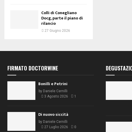
Colli di Conegliano
Docg, parte il piano di
rilancio
27 Giugno 2026
FIRMATO DOCTORWINE
DEGUSTAZI
Bonilli e Petrini
by
Daniele Cernilli
3 Agosto 2026
1
Di nuovo siccità
by
Daniele Cernilli
27 Luglio 2026
0