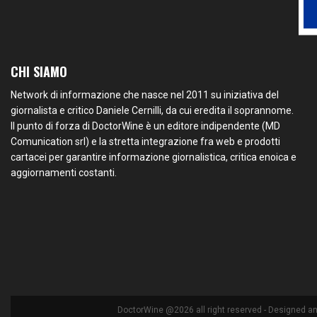
CHI SIAMO
Network di informazione che nasce nel 2011 su iniziativa del
giornalista e critico Daniele Cernilli, da cui eredita il soprannome.
Il punto di forza di DoctorWine è un editore indipendente (MD
Comunication srl) e la stretta integrazione fra web e prodotti
cartacei per garantire informazione giornalistica, critica enoica e
aggiornamenti costanti.
DoctorWine @2026 all right reserved - Designed a