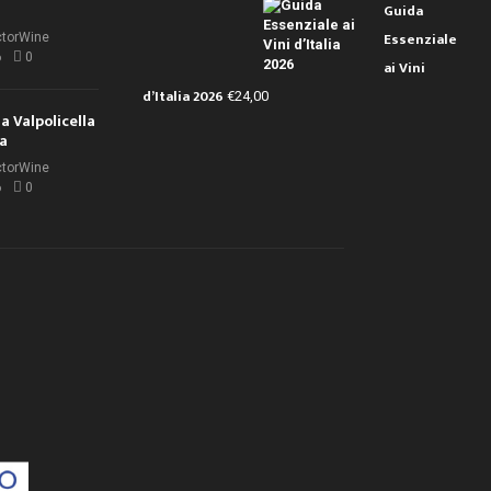
Guida
Essenziale
ctorWine
6
0
ai Vini
d’Italia 2026
€
24,00
la Valpolicella
la
ctorWine
6
0