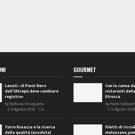
ONI
GOURMET
Lanati: «Il Pinot Nero
Con la canna da
dell’Oltrepò deve cambiare
ristoranti dell
registro»
Etrusca
by
Stefania Vinciguerra
by
Paolo Valdastr
4 Agosto 2026
0
5 Agosto 202
Torre Rosazza e la ricerca
Filetti di ricci
della qualità (assoluta)
melanzane, po