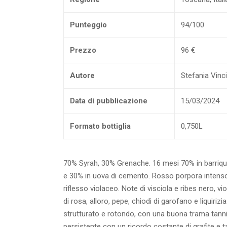
Punteggio
94/100
Prezzo
96 €
Autore
Stefania Vinc
Data di pubblicazione
15/03/2024
Formato bottiglia
0,750L
70% Syrah, 30% Grenache. 16 mesi 70% in barriq
e 30% in uova di cemento. Rosso porpora intens
riflesso violaceo. Note di visciola e ribes nero, vio
di rosa, alloro, pepe, chiodi di garofano e liquiriz
strutturato e rotondo, con una buona trama tanni
persistente con un ricordo costante di grafite e 