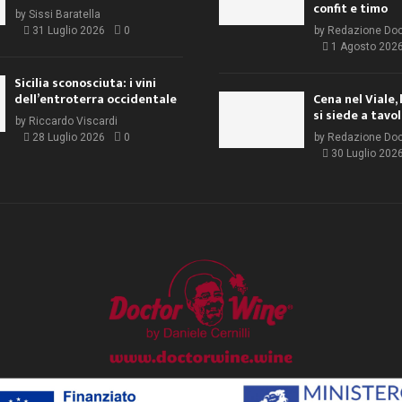
confit e timo
by
Sissi Baratella
31 Luglio 2026
0
by
Redazione Do
1 Agosto 202
Sicilia sconosciuta: i vini
dell’entroterra occidentale
Cena nel Viale, 
si siede a tavo
by
Riccardo Viscardi
28 Luglio 2026
0
by
Redazione Do
30 Luglio 202