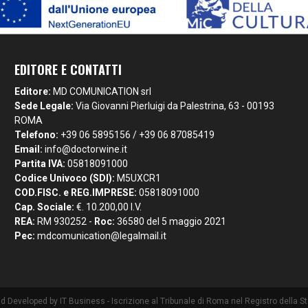
EDITORE E CONTATTI
Editore:
MD COMUNICATION srl
Sede Legale:
Via Giovanni Pierluigi da Palestrina, 63 - 00193
ROMA
Telefono:
+39 06 5895156 / +39 06 87085419
Email:
info@doctorwine.it
Partita IVA:
05818091000
Codice Univoco (SDI):
M5UXCR1
COD.FISC. e REG.IMPRESE:
05818091000
Cap. Sociale:
€. 10.200,00 I.V.
REA:
RM 930252 -
Roc:
36580 del 5 maggio 2021
Pec:
mdcomunication@legalmail.it
nd Developed by
IT Business
- Iscrizione al Tribunale di Roma nel Registro della 