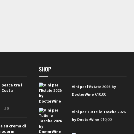
SHOP
 pesca tra i
Vini per l'Estate 2026 by
a Costa
DoctorWine
€
10,00
i
6
0
Vini per Tutte le Tasche 2026
by DoctorWine
€
10,00
ola su crema di
modorini