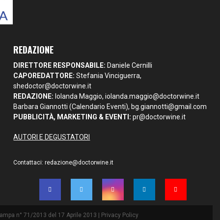
REDAZIONE
DIRETTORE RESPONSABILE:
Daniele Cernilli
CAPOREDATTORE:
Stefania Vinciguerra,
shedoctor@doctorwine.it
REDAZIONE:
Iolanda Maggio,
iolanda.maggio@doctorwine.it
Barbara Giannotti (Calendario Eventi),
bg.giannotti@gmail.com
PUBBLICITÀ, MARKETING & EVENTI:
pr@doctorwine.it
AUTORI E DEGUSTATORI
Contattaci:
redazione@doctorwine.it
Stampa n° 71/2013 del 17 Aprile 2013 |
Privacy Policy