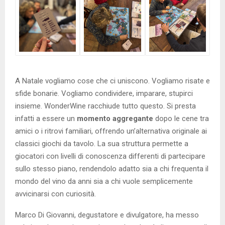
A Natale vogliamo cose che ci uniscono. Vogliamo risate e
sfide bonarie. Vogliamo condividere, imparare, stupirci
insieme. WonderWine racchiude tutto questo. Si presta
infatti a essere un
momento aggregante
dopo le cene tra
amici o i ritrovi familiari, offrendo un’alternativa originale ai
classici giochi da tavolo. La sua struttura permette a
giocatori con livelli di conoscenza differenti di partecipare
sullo stesso piano, rendendolo adatto sia a chi frequenta il
mondo del vino da anni sia a chi vuole semplicemente
avvicinarsi con curiosità.
Marco Di Giovanni, degustatore e divulgatore, ha messo