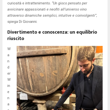
curiosità e intrattenimento.
“Un gioco pensato per
avvicinare appassionati e neofiti all’universo vino
attraverso dinamiche semplici, intuitive e coinvolgenti”
,
spiega Di Giovanni.
Divertimento e conoscenza: un equilibrio
riuscito
W
a
n
d
er
W
in
e
n
a