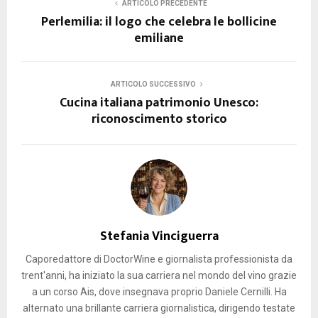
ARTICOLO PRECEDENTE
Perlemilia: il logo che celebra le bollicine
emiliane
ARTICOLO SUCCESSIVO
Cucina italiana patrimonio Unesco:
riconoscimento storico
Stefania Vinciguerra
Caporedattore di DoctorWine e giornalista professionista da
trent'anni, ha iniziato la sua carriera nel mondo del vino grazie
a un corso Ais, dove insegnava proprio Daniele Cernilli. Ha
alternato una brillante carriera giornalistica, dirigendo testate