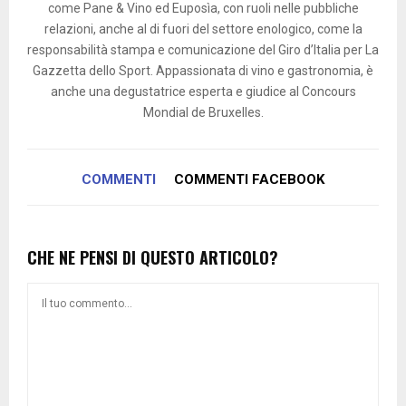
come Pane & Vino ed Euposìa, con ruoli nelle pubbliche
relazioni, anche al di fuori del settore enologico, come la
responsabilità stampa e comunicazione del Giro d’Italia per La
Gazzetta dello Sport. Appassionata di vino e gastronomia, è
anche una degustatrice esperta e giudice al Concours
Mondial de Bruxelles.
COMMENTI
COMMENTI FACEBOOK
CHE NE PENSI DI QUESTO ARTICOLO?