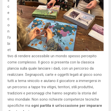
s
c
e
c
o
n
l’o
bi
et
tivo di rendere accessibile un mondo spesso percepito
come complesso. Il gioco si presenta con la classica
plancia sulla quale lanciare i dadi, con un percorso da
realizzare. Segnaposti, carte e oggetti legati al gioco sono
tutti a tema vinicolo e aiutano il giocatore a immergersi in
un percorso a tappe tra vitigni, territori, stili produttivi,
tradizioni e personaggi che hanno segnato la storia del
vino mondiale. Non sono richieste competenze tecniche
specifiche ma
ogni partita è un’occasione per imparare