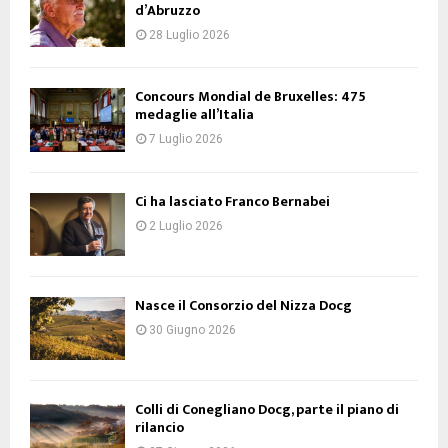
d’Abruzzo
28 Luglio 2026
Concours Mondial de Bruxelles: 475
medaglie all’Italia
7 Luglio 2026
Ci ha lasciato Franco Bernabei
2 Luglio 2026
Nasce il Consorzio del Nizza Docg
30 Giugno 2026
Colli di Conegliano Docg, parte il piano di
rilancio