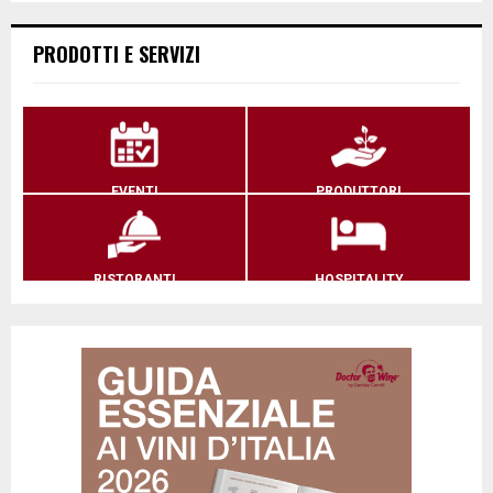
PRODOTTI E SERVIZI
EVENTI
PRODUTTORI
RISTORANTI
HOSPITALITY