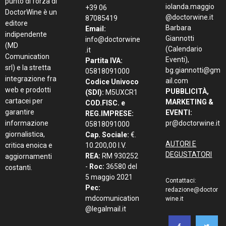
punto di forza di
iolanda.maggio
+39 06
DoctorWine è un
@doctorwine.it
87085419
editore
Barbara
Email:
indipendente
Giannotti
info@doctorwine
(MD
(Calendario
.it
Comunication
Eventi),
Partita IVA:
srl) e la stretta
bg.giannotti@gm
05818091000
integrazione fra
ail.com
Codice Univoco
web e prodotti
PUBBLICITÀ,
(SDI):
M5UXCR1
cartacei per
MARKETING &
COD.FISC. e
garantire
EVENTI:
REG.IMPRESE:
informazione
pr@doctorwine.it
05818091000
giornalistica,
Cap. Sociale:
€.
AUTORI E
critica enoica e
10.200,00 I.V.
DEGUSTATORI
REA:
RM 930252
aggiornamenti
-
Roc:
36580 del
costanti.
5 maggio 2021
Contattaci:
Pec:
redazione@doctor
mdcomunication
wine.it
@legalmail.it