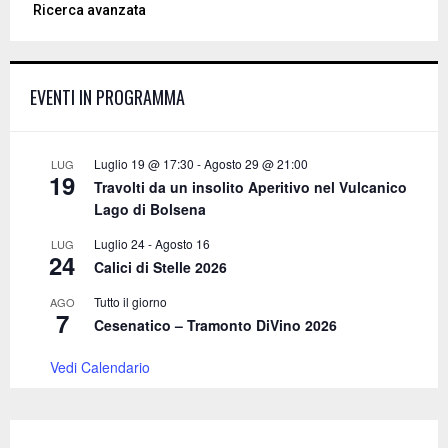
Ricerca avanzata
r
c
E
h
f
A
EVENTI IN PROGRAMMA
o
r
R
:
C
Luglio 19 @ 17:30
-
Agosto 29 @ 21:00
LUG
19
Travolti da un insolito Aperitivo nel Vulcanico
H
Lago di Bolsena
Luglio 24
-
Agosto 16
LUG
24
Calici di Stelle 2026
Tutto il giorno
AGO
7
Cesenatico – Tramonto DiVino 2026
Vedi Calendario