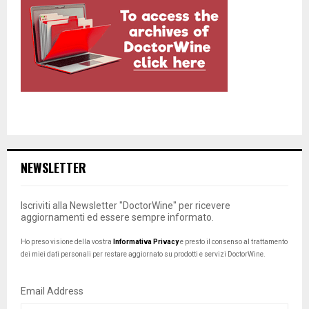
NEWSLETTER
Iscriviti alla Newsletter "DoctorWine" per ricevere
aggiornamenti ed essere sempre informato.
Ho preso visione della vostra
Informativa Privacy
e presto il consenso al trattamento
dei miei dati personali per restare aggiornato su prodotti e servizi DoctorWine.
Email Address