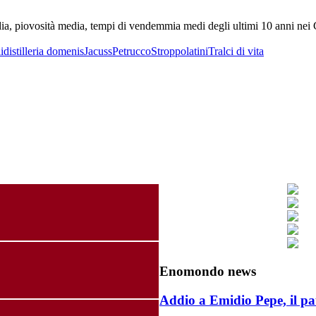
edia, piovosità media, tempi di vendemmia medi degli ultimi 10 anni nei 
i
distilleria domenis
Jacuss
Petrucco
Stroppolatini
Tralci di vita
Enomondo news
Addio a Emidio Pepe, il pa