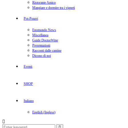
Ristorante Amico
Mangiare e dormire tra i vigneti
Pot-Pourri
Enomondo News
Miscellanea
Guide DoctorWine
Presentazioni
Racconti dalle cantine
Dicono di noi
Eventi
SHOP
Italiano
English
(
Inglese
)
Search