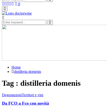
for:
Search
Facebook
Twitter
Instagram
Linkedin
Youtube
0
Primary
Menu
Search
for:
Search
Home
distilleria domenis
Tag : distilleria domenis
Degustazioni
Territori e vini
Da FCO a Fco con novità