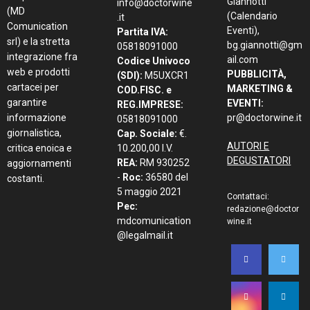
Giannotti
info@doctorwine
(MD
(Calendario
.it
Comunication
Eventi),
Partita IVA:
srl) e la stretta
bg.giannotti@gm
05818091000
integrazione fra
ail.com
Codice Univoco
web e prodotti
PUBBLICITÀ,
(SDI):
M5UXCR1
cartacei per
MARKETING &
COD.FISC. e
garantire
EVENTI:
REG.IMPRESE:
informazione
pr@doctorwine.it
05818091000
giornalistica,
Cap. Sociale:
€.
AUTORI E
critica enoica e
10.200,00 I.V.
DEGUSTATORI
REA:
RM 930252
aggiornamenti
-
Roc:
36580 del
costanti.
5 maggio 2021
Contattaci:
Pec:
redazione@doctor
mdcomunication
wine.it
@legalmail.it