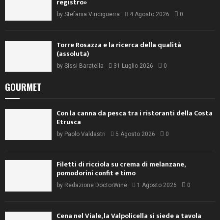
registro»
by
Stefania Vinciguerra
4 Agosto 2026
0
Torre Rosazza e la ricerca della qualità
(assoluta)
by
Sissi Baratella
31 Luglio 2026
0
GOURMET
Con la canna da pesca tra i ristoranti della Costa
Etrusca
by
Paolo Valdastri
5 Agosto 2026
0
Filetti di ricciola su crema di melanzane,
pomodorini confit e timo
by
Redazione DoctorWine
1 Agosto 2026
0
Cena nel Viale, la Valpolicella si siede a tavola