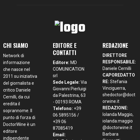
CHI SIAMO
EDITORE E
REDAZIONE
CONTATTI
DIRETTORE
Network di
RESPONSABILE:
informazione
Editore:
MD
Daniele Cernilli
COMUNICATION
che nasce nel
CAPOREDATTO
srl
2011 su iniziativa
RE:
Stefania
Sede Legale:
Via
del giornalista e
Vinciguerra,
Giovanni Pierluigi
critico Daniele
shedoctor@doct
da Palestrina, 63
Cernilli, da cui
orwine.it
- 00193 ROMA
eredita il
REDAZIONE:
Telefono:
+39
soprannome. Il
Iolanda Maggio,
06 5895156 /
punto di forza di
iolanda.maggio
+39 06
DoctorWine è un
@doctorwine.it
87085419
editore
Barbara
Email:
indipendente