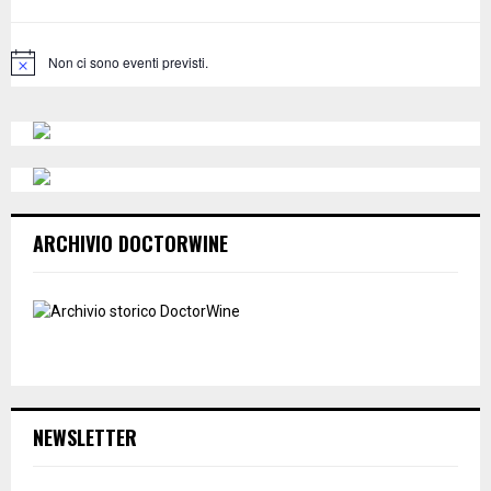
r
R
:
C
Non ci sono eventi previsti.
N
o
H
t
i
c
e
ARCHIVIO DOCTORWINE
NEWSLETTER