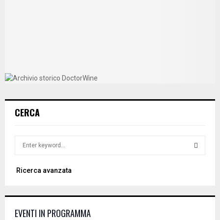
CERCA
S
e
a
S
Ricerca avanzata
r
c
E
h
f
A
EVENTI IN PROGRAMMA
o